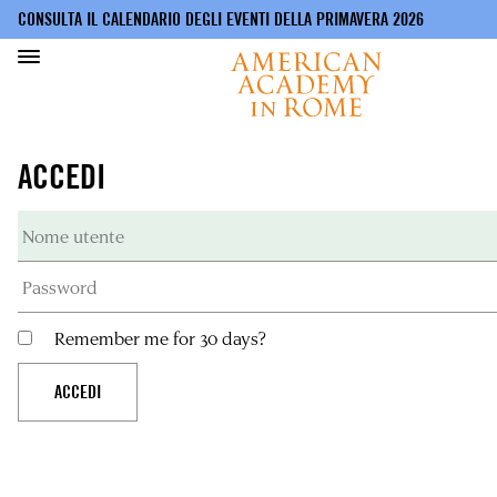
CONSULTA IL CALENDARIO DEGLI EVENTI DELLA PRIMAVERA 2026
Salta
al
ACCEDI
contenuto
principale
Remember me for 30 days?