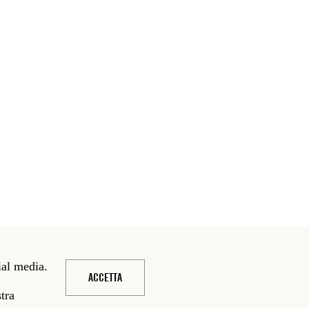
ial media.
ACCETTA
stra