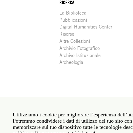
RICERCA
La Biblioteca
Pubblicazioni
Digital Humanities Center
Risorse
Altre Collezioni
Archivio Fotografico
Archivo Istituzionale
Archeologia
Social
Roma: Via Angelo Masina 5 00153 Roma ITALIA · 
media
Utilizziamo i cookie per migliorare l’esperienza dell’ute
New York: 535 West 22nd Street Third Floor New 
Potremmo condividere i dati di utilizzo del tuo sito con 
memorizzare sul tuo dispositivo tutte le tecnologie descr
Politica sulla privacy
Janet
Personale