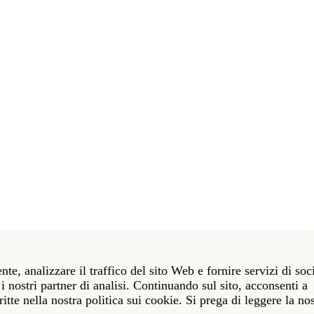
t 39 06 58461 · f 39 06 5810788
nte, analizzare il traffico del sito Web e fornire servizi di soc
York NY 10011 · t 212 751 7200 · f 212 751 7220
i nostri partner di analisi. Continuando sul sito, acconsenti a
itte nella nostra politica sui cookie. Si prega di leggere la no