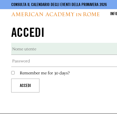
CONSULTA IL CALENDARIO DEGLI EVENTI DELLA PRIMAVERA 2026
INF
ACCEDI
Salta
al
contenuto
principale
Remember me for 30 days?