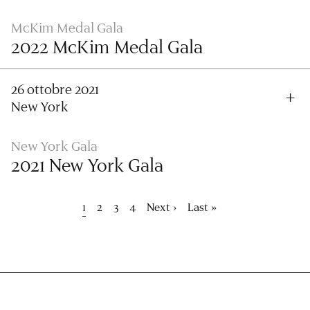
McKim Medal Gala
2022 McKim Medal Gala
26 ottobre 2021
New York
New York Gala
2021 New York Gala
Paginazione
Pagina
1
Pagina
2
Pagina
3
Pagina
4
Pagina
Next ›
Ultima
Last »
attuale
successiva
pagina