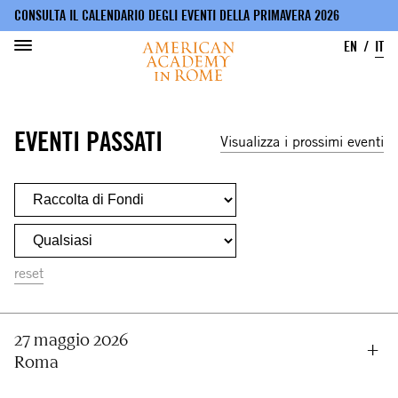
CONSULTA IL CALENDARIO DEGLI EVENTI DELLA PRIMAVERA 2026
EN
IT
Salta
al
EVENTI PASSATI
contenuto
Visualizza i prossimi eventi
principale
27 maggio 2026
Roma