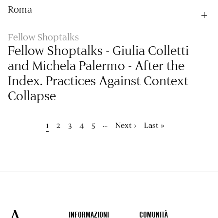
Roma
Fellow Shoptalks
Fellow Shoptalks - Giulia Colletti
and Michela Palermo - After the
Index. Practices Against Context
Collapse
Paginazione
…
Pagina
1
Pagina
2
Pagina
3
Pagina
4
Pagina
5
Pagina
Next ›
Ultima
Last »
attuale
successiva
pagina
Footer
INFORMAZIONI
COMUNITÀ