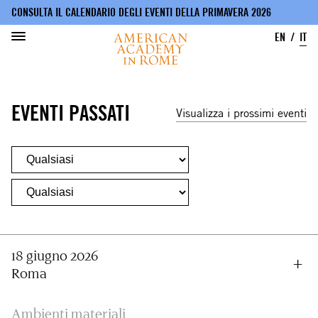
CONSULTA IL CALENDARIO DEGLI EVENTI DELLA PRIMAVERA 2026
EN
IT
Salta
al
EVENTI PASSATI
contenuto
Visualizza i prossimi eventi
principale
18 giugno 2026
Roma
Ambienti materiali