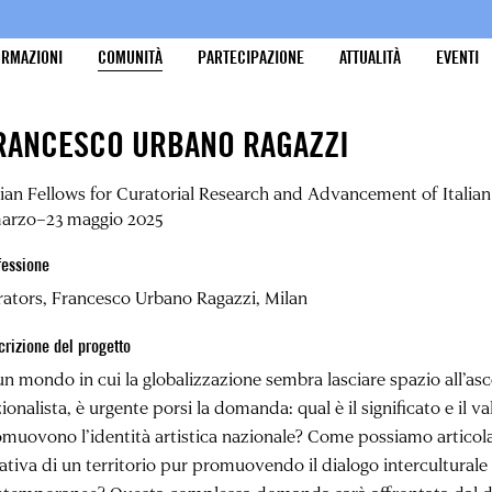
ORMAZIONI
COMUNITÀ
PARTECIPAZIONE
ATTUALITÀ
EVENTI
RANCESCO URBANO RAGAZZI
lian Fellows for Curatorial Research and Advancement of Itali
marzo–23 maggio 2025
fessione
ators, Francesco Urbano Ragazzi, Milan
crizione del progetto
un mondo in cui la globalizzazione sembra lasciare spazio all’as
ionalista, è urgente porsi la domanda: qual è il significato e il v
muovono l’identità artistica nazionale? Come possiamo articolar
ativa di un territorio pur promuovendo il dialogo intercultural