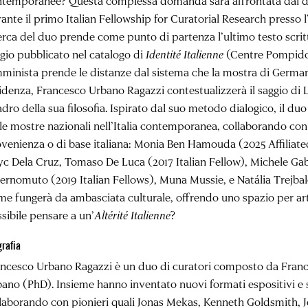
ntemporanee? Questa complessa domanda sarà affrontata dal 
ante il primo Italian Fellowship for Curatorial Research press
erca del duo prende come punto di partenza l’ultimo testo scri
gio pubblicato nel catalogo di
Identité Italienne
(Centre Pompidou,
minista prende le distanze dal sistema che la mostra di Germa
idenza, Francesco Urbano Ragazzi contestualizzerà il saggio di L
dro della sua filosofia. Ispirato dal suo metodo dialogico, il du
le mostre nazionali nell’Italia contemporanea, collaborando con 
venienza o di base italiana:
Monia Ben Hamouda
(2025 Affiliat
yc Dela Cruz,
Tomaso De Luca
(2017 Italian Fellow), Michele Gab
vernomuto
(2019 Italian Fellows), Muna Mussie, e Natália Trejb
e fungerà da ambasciata culturale, offrendo uno spazio per ar
sibile pensare a un’
Altérité Italienne
?
grafia
ncesco Urbano Ragazzi è un duo di curatori composto da Fran
ano (PhD). Insieme hanno inventato nuovi formati espositivi e s
laborando con pionieri quali Jonas Mekas, Kenneth Goldsmith, 