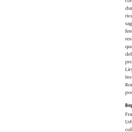
co
dur
ric
sag
fem
res
qua
del
pro
Lir
In
Rom
pos
Bio
Fra
Urb
col