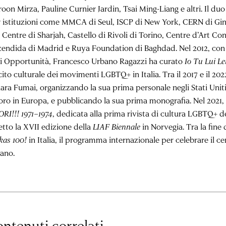
oon Mirza, Pauline Curnier Jardin, Tsai Ming-Liang e altri. Il duo
 istituzioni come MMCA di Seul, ISCP di New York, CERN di Gin
 Centre di Sharjah, Castello di Rivoli di Torino, Centre d’Art C
endida di Madrid e Ruya Foundation di Baghdad. Nel 2012, con i
i Opportunità, Francesco Urbano Ragazzi ha curato
Io Tu Lui Le
cito culturale dei movimenti LGBTQ+ in Italia. Tra il 2017 e il 2022
ara Fumai, organizzando la sua prima personale negli Stati Uniti
oro in Europa, e pubblicando la sua prima monografia. Nel 2021, 
RI!!! 1971–1974
, dedicata alla prima rivista di cultura LGBTQ+ del
etto la XVII edizione della
LIAF Biennale
in Norvegia. Tra la fine 
kas 100!
in Italia, il programma internazionale per celebrare il c
uano.
ntenuti correlati