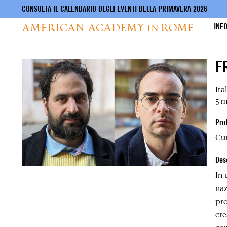
CONSULTA IL CALENDARIO DEGLI EVENTI DELLA PRIMAVERA 2026
INF
Salta
F
al
contenuto
principale
Ita
5 
Pro
Cur
Des
In 
naz
pro
cre