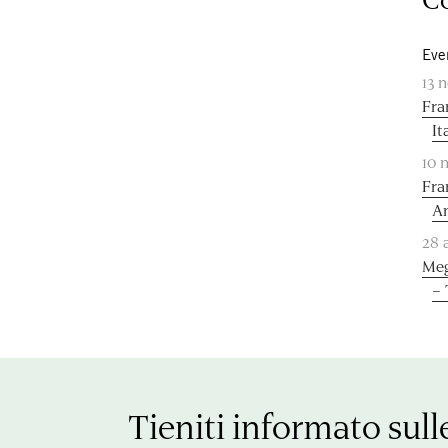
Eve
13 
Fra
It
10 
Fra
An
28 
Meg
–
Tieniti informato sull