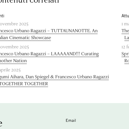
nti
Attu
novembre 2025
1 m
ncesco Urbano Ragazzi – TUTTAUNANOTTE. An
The
alian Cinematic Showcase
La
novembre 2025
12 
ncesco Urbano Ragazzi – LAAAAAND!!! Curating
Spr
other Nation
R
aprile 2025
umi Aihara, Dan Spiegel & Francesco Urbano Ragazzi
 TOGETHER TOGETHER
e
Email