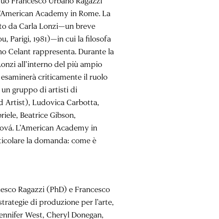
duo Francesco Urbano Ragazzi
o l’American Academy in Rome. La
tto da Carla Lonzi—un breve
 Parigi, 1981)—in cui la filosofa
no Celant rappresenta. Durante la
onzi all’interno del più ampio
o esaminerà criticamente il ruolo
un gruppo di artisti di
ed Artist), Ludovica Carbotta,
riele, Beatrice Gibson,
alová. L’American Academy in
ticolare la domanda: come è
cesco Ragazzi (PhD) e Francesco
trategie di produzione per l’arte,
Jennifer West, Cheryl Donegan,