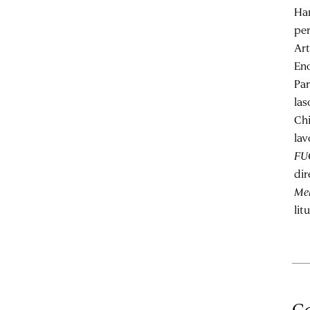
Har
per
Art
Enc
Par
las
Chi
lav
FUO
dir
Me
lit
Co