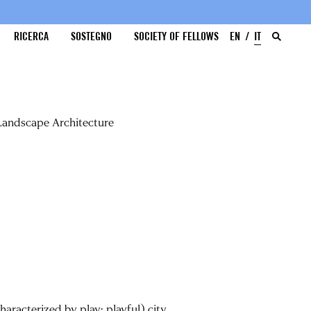
RICERCA
SOSTEGNO
SOCIETY OF FELLOWS
EN
IT
 Landscape Architecture
haracterized by play; playful) city