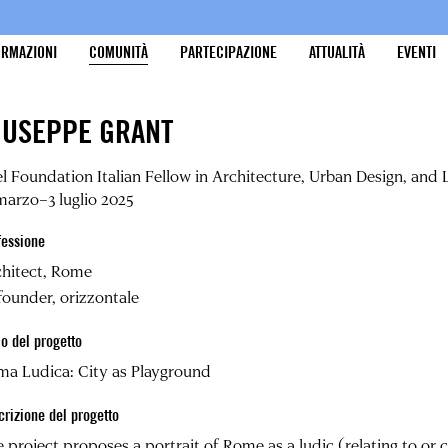
ORMAZIONI
COMUNITÀ
PARTECIPAZIONE
ATTUALITÀ
EVENTI
IUSEPPE GRANT
l Foundation Italian Fellow in Architecture, Urban Design, and
marzo–3 luglio 2025
fessione
chitect, Rome
ounder, orizzontale
lo del progetto
a Ludica: City as Playground
crizione del progetto
 project proposes a portrait of Rome as a ludic (relating to or c