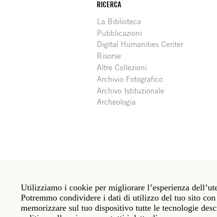
RICERCA
La Biblioteca
Pubblicazioni
Digital Humanities Center
Risorse
Altre Collezioni
Archivio Fotografico
Archivo Istituzionale
Archeologia
Social
Roma: Via Angelo Masina 5 00153 Roma ITALIA · 
media
Utilizziamo i cookie per migliorare l’esperienza dell’ute
New York: 535 West 22nd Street Third Floor New 
Potremmo condividere i dati di utilizzo del tuo sito con 
memorizzare sul tuo dispositivo tutte le tecnologie descr
Politica sulla privacy
Janet
Personale