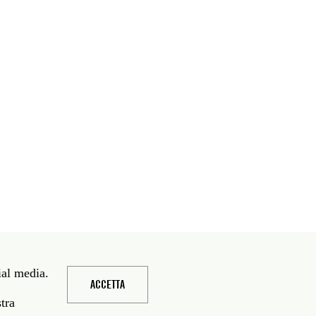
ial media.
ACCETTA
stra