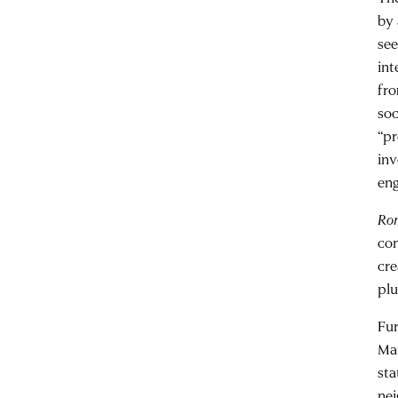
by 
see
int
fro
soc
“pr
inv
en
Ro
con
cre
plu
Fur
Man
sta
nei