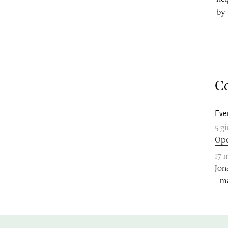
by
Co
Eve
5 g
Ope
17 
Jon
m