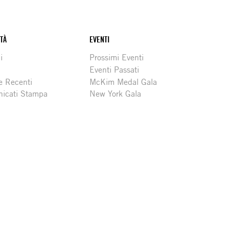
ITÀ
EVENTI
i
Prossimi Eventi
Eventi Passati
e Recenti
McKim Medal Gala
icati Stampa
New York Gala