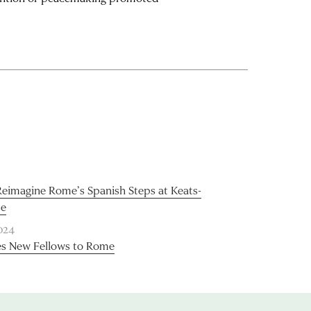
eimagine Rome’s Spanish Steps at Keats-
se
024
 New Fellows to Rome