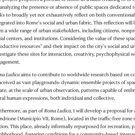
analyzing the presence or absence of public spaces dedicated t
ks to broadly yet not exhaustively reflect on both convention
egrated into Rome’s social and urban fabric. This reflection wil
m a wide range of urban stakeholders, including citizens, nonpro
ial centers, and institutions. Considering the value of these s
oductive resources” and their impact on the city’s social and ur
estigate these sites for interaction, creativity, psychophysical 
gagement.
ma Ludica
aims to contribute to worldwide research based on 
ceived as vast playgrounds: dynamic ensemble projects of space
ate, at the scale of urban observation, patterns capable of em
ral human expressions, both individual and collective.
thermore, as part of
Roma Ludica
, I will develop a proposal for
drione (Municipio VII, Rome), located in the traffic-free zone 
tion. This place, already informally repurposed for recreation, p
ghborhood, fostering conditions for a community-based inter