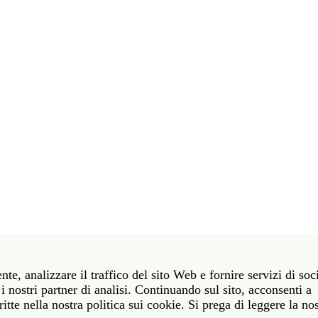
t 39 06 58461 · f 39 06 5810788
nte, analizzare il traffico del sito Web e fornire servizi di soc
York NY 10011 · t 212 751 7200 · f 212 751 7220
i nostri partner di analisi. Continuando sul sito, acconsenti a
itte nella nostra politica sui cookie. Si prega di leggere la no