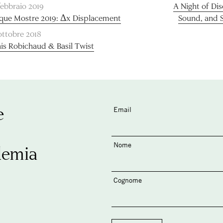
febbraio 2019
A Night of Di
que Mostre 2019: Δx Displacement
Sound, and 
ottobre 2018
is Robichaud & Basil Twist
e
Email
Nome
demia
Cognome