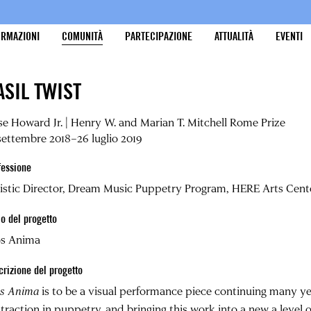
ORMAZIONI
COMUNITÀ
PARTECIPAZIONE
ATTUALITÀ
EVENTI
ASIL TWIST
se Howard Jr. | Henry W. and Marian T. Mitchell Rome Prize
settembre 2018–26 luglio 2019
fessione
istic Director, Dream Music Puppetry Program, HERE Arts Cent
lo del progetto
os Anima
crizione del progetto
os Anima
is to be a visual performance piece continuing many ye
traction in puppetry, and bringing this work into a new a level o