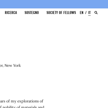
RICERCA
SOSTEGNO
SOCIETY OF FELLOWS
EN
IT
er, New York
ars of my explorations of
f nobility of materials and