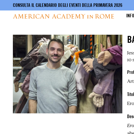
CONSULTA IL CALENDARIO DEGLI EVENTI DELLA PRIMAVERA 2026
INF
Salta
B
al
contenuto
principale
Jes
10 
Pro
Art
Tito
Er
Des
Er
abs