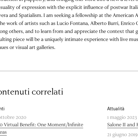
suality of expression with the explicit influence of postwar Itali
era and Spatialism. I am seeking a fellowship at the America
the work of artists such as Lucio Fontana, Alberto Burri, Enrico
ng others, and to learn from and appreciate the context that ga
ulting piece will be a uniquely intimate experience with live m
ues or visual art galleries.
ntenuti correlati
nti
Attualità
ottobre 2020
1 maggio 2023
0 Virtual Benefit: One Moment/Infinite
Salone II and
eas
21 giugno 2019