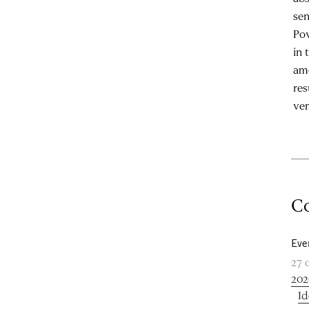
sen
Pov
in 
amo
res
ven
Co
Eve
27 
202
Id