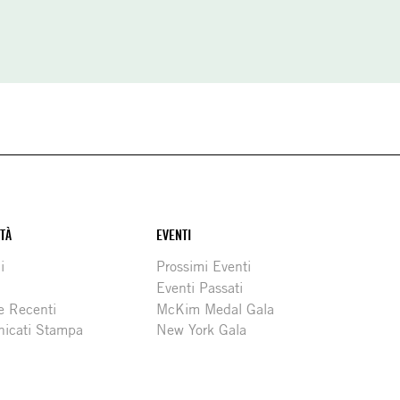
ITÀ
EVENTI
i
Prossimi Eventi
Eventi Passati
e Recenti
McKim Medal Gala
icati Stampa
New York Gala