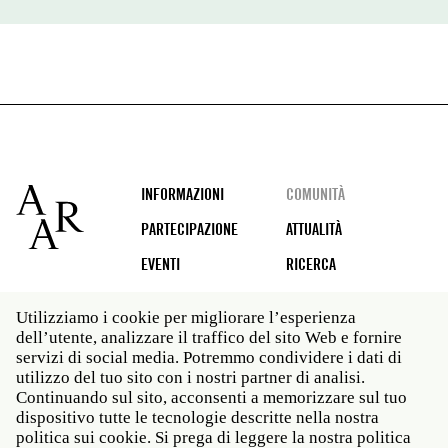
Footer
INFORMAZIONI
COMUNITÀ
PARTECIPAZIONE
ATTUALITÀ
EVENTI
RICERCA
Utilizziamo i cookie per migliorare l’esperienza
dell’utente, analizzare il traffico del sito Web e fornire
Social
servizi di social media. Potremmo condividere i dati di
media
utilizzo del tuo sito con i nostri partner di analisi.
Roma: Via Angelo Masina 5 00153 Roma ITALIA · t 39
Continuando sul sito, acconsenti a memorizzare sul tuo
06 58461 · f 39 06 5810788
dispositivo tutte le tecnologie descritte nella nostra
New York: 535 West 22nd Street Third Floor New York
politica sui cookie. Si prega di leggere la nostra politica