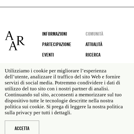
Footer
INFORMAZIONI
COMUNITÀ
PARTECIPAZIONE
ATTUALITÀ
EVENTI
RICERCA
Utilizziamo i cookie per migliorare l’esperienza
dell’utente, analizzare il traffico del sito Web e fornire
Social
servizi di social media. Potremmo condividere i dati di
media
utilizzo del tuo sito con i nostri partner di analisi.
Roma: Via Angelo Masina 5 00153 Roma ITALIA · t 39
Continuando sul sito, acconsenti a memorizzare sul tuo
06 58461 · f 39 06 5810788
dispositivo tutte le tecnologie descritte nella nostra
New York: 535 West 22nd Street Third Floor New York
politica sui cookie. Si prega di leggere la nostra politica
NY 10011 · t 212 751 7200 · f 212 751 7220
sulla privacy per tutti i dettagli.
Legal
Politica sulla privacy
Janet
Personale
ACCETTA
Sito web © American Academy in Rome