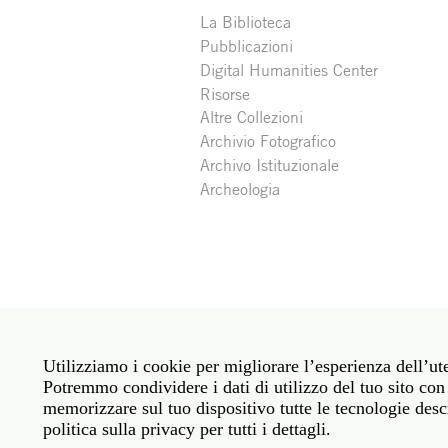
La Biblioteca
Pubblicazioni
Digital Humanities Center
Risorse
Altre Collezioni
Archivio Fotografico
Archivo Istituzionale
Archeologia
Social
Roma: Via Angelo Masina 5 00153 Roma ITALIA · 
media
Utilizziamo i cookie per migliorare l’esperienza dell’ute
New York: 535 West 22nd Street Third Floor New 
Potremmo condividere i dati di utilizzo del tuo sito con 
memorizzare sul tuo dispositivo tutte le tecnologie descr
Legal
Politica sulla privacy
Janet
Personale
politica sulla privacy per tutti i dettagli.