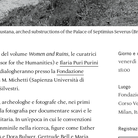
ustana, arched substructions of the Palace of Septimius Severus (Br
e del volume
Women and Ruins
, le curatrici
Giorno e 
venerdì 
sor for the Humanities) e
Ilaria Puri Purini
18:00
 dialogheranno presso la
Fondazione
 M. Michetti (Sapienza Università di
Luogo
 Silvestri.
Fondazi
, archeologhe e fotografe che, nei primi
Corso Ve
a fotografia per documentare scavi e le
Milan, It
itaria. In un’epoca in cui le convenzioni
emminile nella ricerca, figure come Esther
Registraz
 e Dora Bulwer, Gertrude Bell e Maria