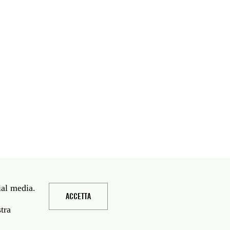
ial media.
ACCETTA
stra