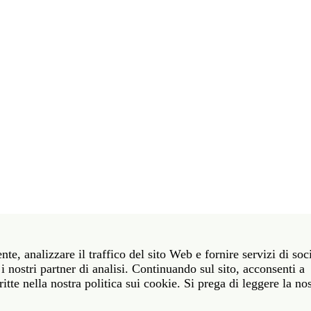
t 39 06 58461 · f 39 06 5810788
nte, analizzare il traffico del sito Web e fornire servizi di soc
York NY 10011 · t 212 751 7200 · f 212 751 7220
i nostri partner di analisi. Continuando sul sito, acconsenti a
itte nella nostra politica sui cookie. Si prega di leggere la no