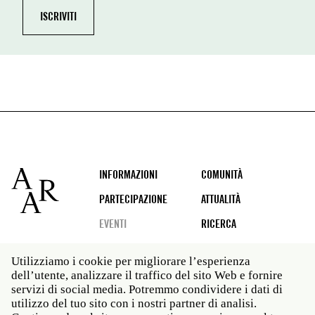
Footer
INFORMAZIONI
COMUNITÀ
PARTECIPAZIONE
ATTUALITÀ
EVENTI
RICERCA
Utilizziamo i cookie per migliorare l’esperienza
dell’utente, analizzare il traffico del sito Web e fornire
Social
servizi di social media. Potremmo condividere i dati di
media
utilizzo del tuo sito con i nostri partner di analisi.
Roma: Via Angelo Masina 5 00153 Roma ITALIA · t 39