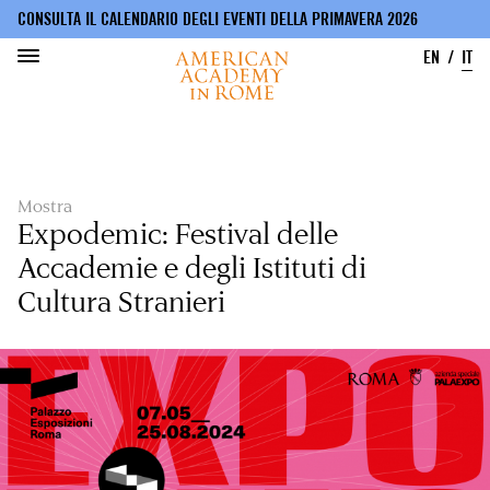
CONSULTA IL CALENDARIO DEGLI EVENTI DELLA PRIMAVERA 2026
EN
IT
Salta
al
contenuto
principale
Mostra
Expodemic: Festival delle
Accademie e degli Istituti di
Cultura Stranieri