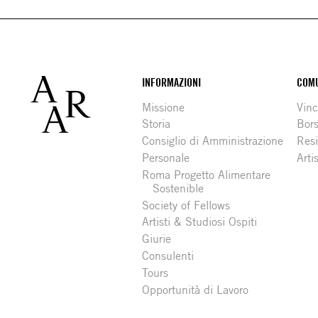
Footer
INFORMAZIONI
COMU
Missione
Vinc
Storia
Bors
Consiglio di Amministrazione
Resi
Personale
Arti
Roma Progetto Alimentare
Sostenible
Society of Fellows
Artisti & Studiosi Ospiti
Giurie
Consulenti
Tours
Opportunità di Lavoro