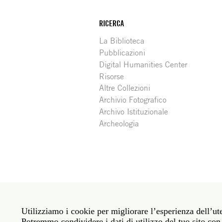
RICERCA
La Biblioteca
Pubblicazioni
Digital Humanities Center
Risorse
Altre Collezioni
Archivio Fotografico
Archivo Istituzionale
Archeologia
Social
Roma: Via Angelo Masina 5 00153 Roma ITALIA · 
media
Utilizziamo i cookie per migliorare l’esperienza dell’ute
New York: 535 West 22nd Street Third Floor New 
Potremmo condividere i dati di utilizzo del tuo sito con 