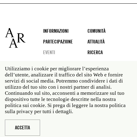
Footer
INFORMAZIONI
COMUNITÀ
PARTECIPAZIONE
ATTUALITÀ
EVENTI
RICERCA
Utilizziamo i cookie per migliorare l’esperienza
dell’utente, analizzare il traffico del sito Web e fornire
Social
servizi di social media. Potremmo condividere i dati di
media
utilizzo del tuo sito con i nostri partner di analisi.
Roma: Via Angelo Masina 5 00153 Roma ITALIA · t 39
Continuando sul sito, acconsenti a memorizzare sul tuo
06 58461 · f 39 06 5810788
dispositivo tutte le tecnologie descritte nella nostra
New York: 535 West 22nd Street Third Floor New York
politica sui cookie. Si prega di leggere la nostra politica
NY 10011 · t 212 751 7200 · f 212 751 7220
sulla privacy per tutti i dettagli.
Legal
Politica sulla privacy
Janet
Personale
ACCETTA
Sito web © American Academy in Rome