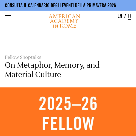
CONSULTA IL CALENDARIO DEGLI EVENTI DELLA PRIMAVERA 2026
EN
IT
Salta
al
contenuto
principale
Fellow Shoptalks
On Metaphor, Memory, and
Material Culture