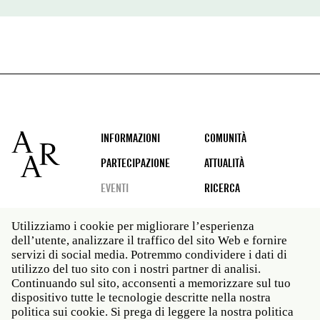
Footer
INFORMAZIONI
COMUNITÀ
PARTECIPAZIONE
ATTUALITÀ
EVENTI
RICERCA
Utilizziamo i cookie per migliorare l’esperienza
dell’utente, analizzare il traffico del sito Web e fornire
Social
servizi di social media. Potremmo condividere i dati di
media
utilizzo del tuo sito con i nostri partner di analisi.
Roma: Via Angelo Masina 5 00153 Roma ITALIA · t 39
Continuando sul sito, acconsenti a memorizzare sul tuo
06 58461 · f 39 06 5810788
dispositivo tutte le tecnologie descritte nella nostra
New York: 535 West 22nd Street Third Floor New York
politica sui cookie. Si prega di leggere la nostra politica