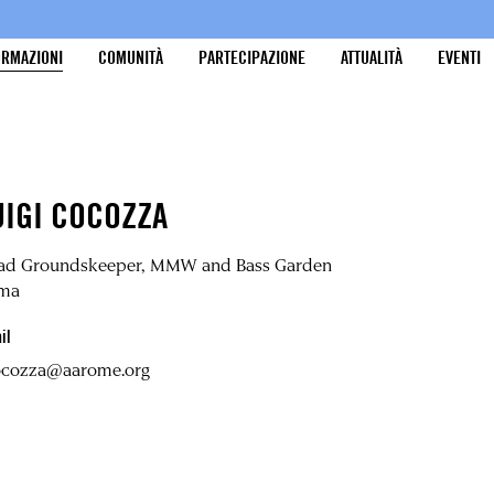
ORMAZIONI
COMUNITÀ
PARTECIPAZIONE
ATTUALITÀ
EVENTI
UIGI COCOZZA
ad Groundskeeper, MMW and Bass Garden
ma
il
cocozza@aarome.org