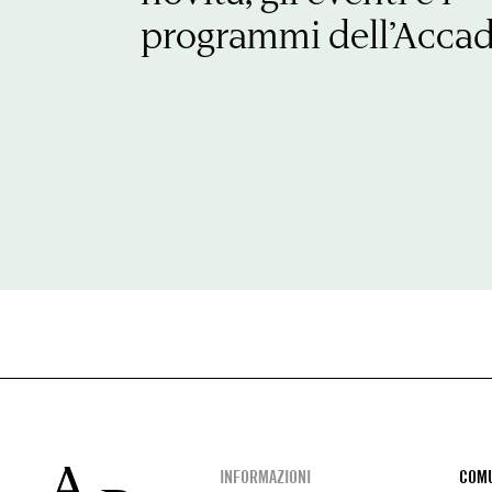
programmi dell’Acca
Footer
INFORMAZIONI
COMU