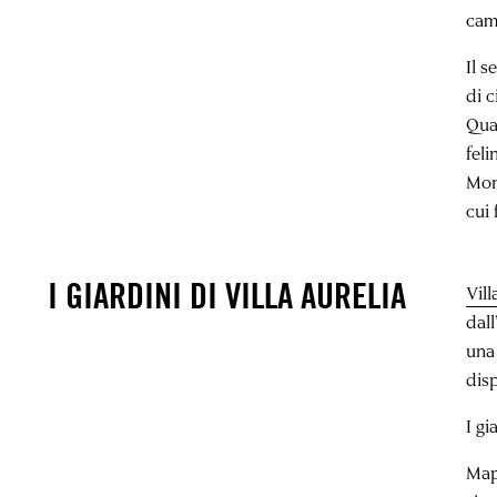
cam
Il s
di c
Qua
feli
Mont
cui 
I GIARDINI DI VILLA AURELIA
Vill
dal
una 
disp
I gi
Map