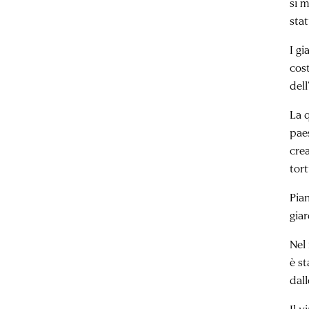
si 
stat
I gi
cos
dell
La q
pae
crea
tor
Pian
giar
Nel
è st
dal
Il v