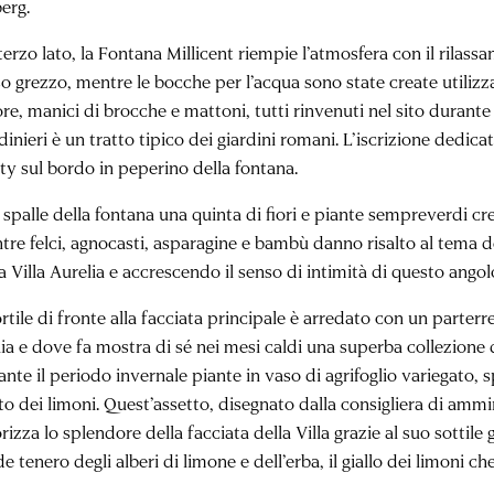
erg.
terzo lato, la Fontana Millicent riempie l’atmosfera con il rilas
so grezzo, mentre le bocche per l’acqua sono state create utiliz
re, manici di brocche e mattoni, tutti rinvenuti nel sito durante 
dinieri è un tratto tipico dei giardini romani. L’iscrizione dedic
ity sul bordo in peperino della fontana.
 spalle della fontana una quinta di fiori e piante sempreverdi c
tre felci, agnocasti, asparagine e bambù danno risalto al tema d
a Villa Aurelia e accrescendo il senso di intimità di questo angol
ortile di fronte alla facciata principale è arredato con un parterr
ia e dove fa mostra di sé nei mesi caldi una superba collezione d
ante il periodo invernale piante in vaso di agrifoglio variegato
to dei limoni. Quest’assetto, disegnato dalla consigliera di amm
rizza lo splendore della facciata della Villa grazie al suo sottile gio
e tenero degli alberi di limone e dell’erba, il giallo dei limoni