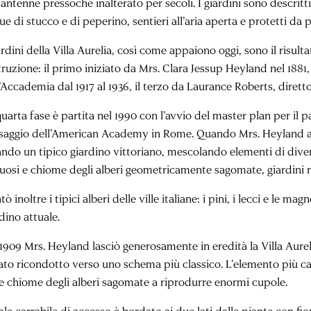
mantenne pressoché inalterato per secoli. I giardini sono descri
ue di stucco e di peperino, sentieri all’aria aperta e protetti da 
ardini della Villa Aurelia, così come appaiono oggi, sono il risult
truzione: il primo iniziato da Mrs. Clara Jessup Heyland nel 1881
’Accademia dal 1917 al 1936, il terzo da Laurance Roberts, diretto
uarta fase è partita nel 1990 con l’avvio del master plan per il p
saggio dell’American Academy in Rome. Quando Mrs. Heyland acquis
ndo un tipico giardino vittoriano, mescolando elementi di diversa
tuosi e chiome degli alberi geometricamente sagomate, giardini r
tò inoltre i tipici alberi delle ville italiane: i pini, i lecci e le 
dino attuale.
 1909 Mrs. Heyland lasciò generosamente in eredità la Villa Aure
ato ricondotto verso uno schema più classico. L’elemento più car
le chiome degli alberi sagomate a riprodurre enormi cupole.
iale carrabile di accesso è bordato ai due lati dalle piante con 