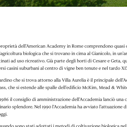
proprietà dell’American Academy in Rome comprendono quasi cinq
’agricoltura biologica che si trovano in cima al Gianicolo, in un
inati ad uso ricreativo. Già parte degli horti di Cesare e Geta, 
rsi casini suburbani al centro di vigne ben tenute e nel tardo XIX
iardino che si trova attorno alla Villa Aurelia è il principale del
Bass, che si estende alle spalle dell’edificio McKim, Mead & Whit
 1986 il consiglio di amministrazione dell’Accademia lanciò una c
inario splendore. Nel 1990 l’Accademia ha avviato l’attuazione di
ggi.
uando sono stati adottati i metodi di coltivazione biologica nel 1