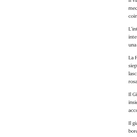
medi
coin
L’in
inte
una 
La F
sie
las
rosa
Il 
insi
acco
Il 
bor