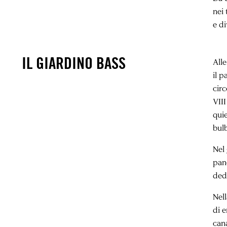
nei 
e di
IL GIARDINO BASS
Alle
il p
circ
VII
quie
bul
Nel
panc
dedi
Nell
di e
cana