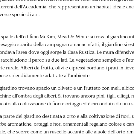
terreni dell’Accademia, che rappresentano un habitat ideale anche p
verse specie di api.
 spalle dell’edificio McKim, Mead & White si trova il giardino in
aesaggio sparito della campagna romana: infatti, il giardino si e
ondava l’area dove oggi sorge la Casa Rustica. Le mura difensive 
I racchiudono il parco su due lati. La vegetazione semplice e l’a
te rurale. Alberi da frutta, olivi e cipressi bordano i prati in li
bose splendidamente adattate all’ambiente.
 giardino trovano spazio un oliveto e un frutteto con meli, albic
hine all’ombra degli alberi. Si trovano ancora pini, tigli, ciliegi, 
cato alla coltivazione di fiori e ortaggi ed è circondato da una 
a parte del giardino destinata a orto e alla coltivazione di fiori,
rbe aromatiche, ortaggi e fiori ornamentali regalano colore e car
le, che scorre come un ruscello accanto alle aiuole dell’orto rim