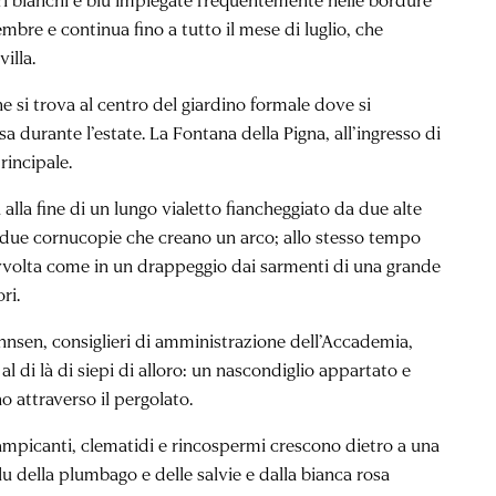
mbre e continua fino a tutto il mese di luglio, che
illa.
he si trova al centro del giardino formale dove si
osa durante l’estate. La Fontana della Pigna, all’ingresso di
rincipale.
 alla fine di un lungo vialetto fiancheggiato da due alte
 da due cornucopie che creano un arco; allo stesso tempo
 avvolta come in un drappeggio dai sarmenti di una grande
ri.
hnsen, consiglieri di amministrazione dell’Accademia,
l di là di siepi di alloro: un nascondiglio appartato e
o attraverso il pergolato.
rampicanti, clematidi e rincospermi crescono dietro a una
u della plumbago e delle salvie e dalla bianca rosa