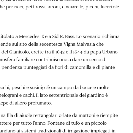
er ricci, pettirossi, aironi, cinciarelle, picchi, lucertole
titolato a Mercedes T. e a Sid R. Bass. Lo scenario richiama
stende sul sito della secentesca Vigna Malvasia che
del Gianicolo, erette tra il 1642 e il 1644 da papa Urbano
tmosfera familiare contribuiscono a dare un senso di
eve pendenza punteggiati da fiori di camomilla e di piante
occhi, peschi e susini; c’è un campo da bocce e molte
melograni e cachi. Il lato settentrionale del giardino è
siepe di alloro profumato.
 una fila di aiuole rettangolari orlate da mattoni e riempite
attere per tutto l’anno. Fontane di tufo e un piccolo
andano ai sistemi tradizionali di irrigazione impiegati in