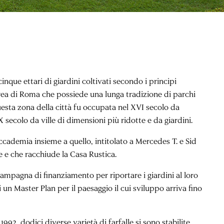
ue ettari di giardini coltivati secondo i principi
’area di Roma che possiede una lunga tradizione di parchi
questa zona della città fu occupata nel XVI secolo da
 secolo da ville di dimensioni più ridotte e da giardini.
l’Accademia insieme a quello, intitolato a Mercedes T. e Sid
e e che racchiude la Casa Rustica.
ampagna di finanziamento per riportare i giardini al loro
 un Master Plan per il paesaggio il cui sviluppo arriva fino
992, dodici diverse varietà di farfalle si sono stabilite