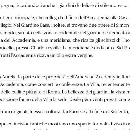
pagna, ricordandoci anche i giardini di delizie di stile moresco.
entiero principale, che collega l’edificio dell’Accademia alla Casa
iliegio. Nel Giardino Bass, inoltre, si trovano due opere di Simon
simodo, situata nella zona occidentale del giardino e dedicata a
na dell’Accademia, e una meridiana, che ricalca gli schizzi di Tho
icello, presso Charlottesville. La meridiana è dedicata a Sid R. e
frutti l’Accademia ricava un olio extra vergine.
a Aurelia
fa parte delle proprietà dell’American Academy in Rome 
l’Accademia, come concerti e conferenze. La Villa, recentemente 
delle colline più alte di Roma. La bellezza dei giardini, la vista 
osizione fanno della Villa la sede ideale per eventi privati come 
ardini originali, messi a coltura dai Farnese alla fine del Seicento,
pe ed incisioni antiche mostrano uno spazio formale diviso in ar