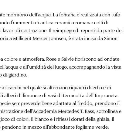
sante mormorio dell’acqua. La fontana è realizzata con tufo
zando frammenti di antica ceramica romana: colli di
i lavori di costruzione. Il reimpiego di reperti da parte dei
atoria a Millicent Mercer Johnsen, è stata incisa da Simon
rea colore e atmosfera. Rose e Salvie fioriscono ad ondate
ell’acqua e all’umidità del luogo, accompagnando la vista
o di giardino.
e a scacchi nel quale si alternano riquadri di erba e di
i alberi di limone e di vasi di terracotta dell’Impruneta.
, specie sempreverde bene adattata al freddo, prendono il
inistrazione dell’Accademia Mercedes T. Bass, sottolinea e
co di colori: il bianco e i riflessi dorati della ghiaia, il
 che pendono in mezzo all’abbondante fogliame verde.