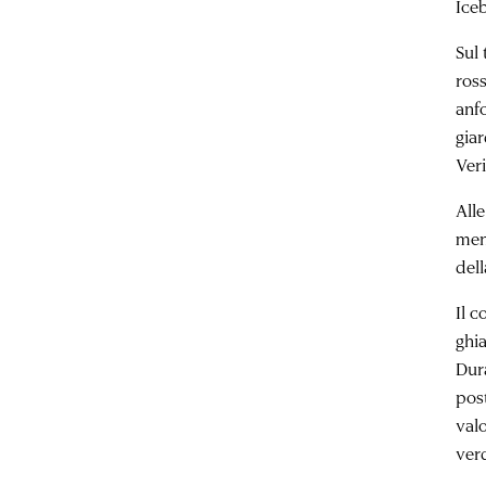
Iceb
Sul 
ros
anfo
giar
Ver
Alle
men
dell
Il c
ghia
Dur
pos
valo
verd