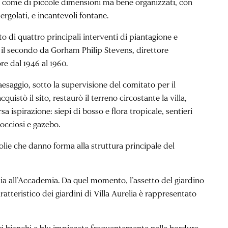
tti come di piccole dimensioni ma bene organizzati, con
pergolati, e incantevoli fontane.
ato di quattro principali interventi di piantagione e
, il secondo da Gorham Philip Stevens, direttore
re dal 1946 al 1960.
aesaggio, sotto la supervisione del comitato per il
tò il sito, restaurò il terreno circostante la villa,
 ispirazione: siepi di bosso e flora tropicale, sentieri
occiosi e gazebo.
magnolie che danno forma alla struttura principale del
lia all’Accademia. Da quel momento, l’assetto del giardino
atteristico dei giardini di Villa Aurelia è rappresentato
fiori bianchi e blu impiegate frequentemente nelle bordure