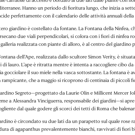
terranee. Hanno un periodo di fioritura lungo, che inizia a sette
cide perfettamente con il calendario delle attività annuali della v
tero giardino è costellato da fontane. La Fontana della Ninfea, c
rsecano due viali perpendicolari, si colora con i fiori di ninfea r
galleria realizzata con piante di alloro, è al centro del giardino p
ontana dell’Ape, realizzata dallo scultore Simon Verity, è situata
pi di lauro. L’ape è ritratta mentre è intenta a raccogliere cibo
cia gocciolare il suo miele nella vasca sottostante. La fontana è
 rampicante, che a maggio si ricoprono di centinaia di piccoli fio
Giardino Segreto—progettato da Laurie Olin e Millicent Mercer Jo
eme a Alessandra Vinciguerra, responsabile dei giardini—si apre a
gliente dal quale godere gli scorci dei tetti di Roma che balenan
giardino è circondato su due lati da un parapetto sul quale rose 
dura di agapanthus prevalentemente bianchi, ravvivati di fiori bl