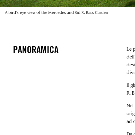
A bird’s-eye view of the Mercedes and Sid R. Bass Garden
PANORAMICA
Le 
dell
dest
dive
Il g
R. 
Nel
orig
ad o
Da q