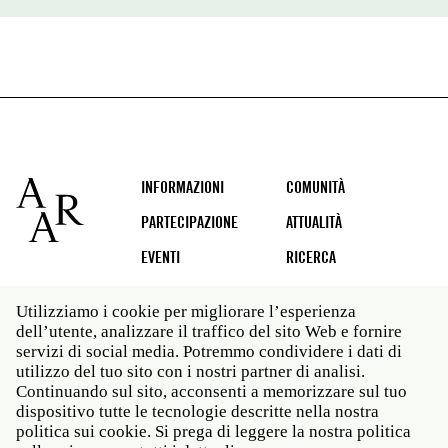
Footer
INFORMAZIONI
COMUNITÀ
PARTECIPAZIONE
ATTUALITÀ
EVENTI
RICERCA
Utilizziamo i cookie per migliorare l’esperienza
dell’utente, analizzare il traffico del sito Web e fornire
Social
servizi di social media. Potremmo condividere i dati di
media
utilizzo del tuo sito con i nostri partner di analisi.
Roma: Via Angelo Masina 5 00153 Roma ITALIA · t 39
Continuando sul sito, acconsenti a memorizzare sul tuo
06 58461 · f 39 06 5810788
dispositivo tutte le tecnologie descritte nella nostra
New York: 535 West 22nd Street Third Floor New York
politica sui cookie. Si prega di leggere la nostra politica
NY 10011 · t 212 751 7200 · f 212 751 7220