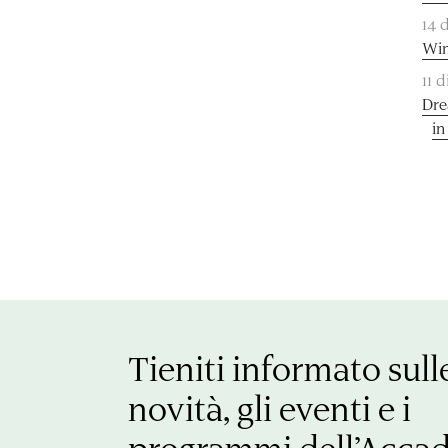
14 
Win
11 
Dre
in
Tieniti informato sull
novità, gli eventi e i
programmi dell’Acca