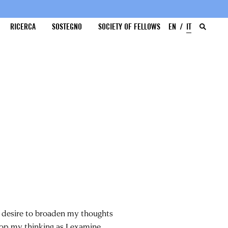
RICERCA
SOSTEGNO
SOCIETY OF FELLOWS
EN
IT
y desire to broaden my thoughts
op my thinking as I examine