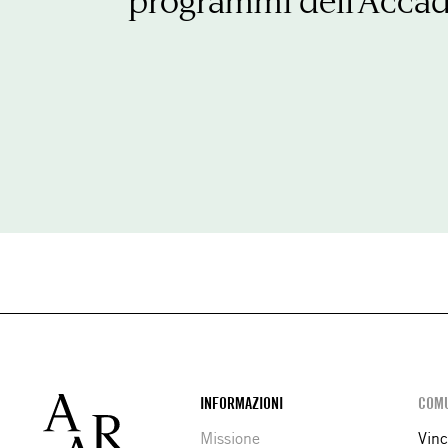
Footer
INFORMAZIONI
COMU
Missione
Vinc