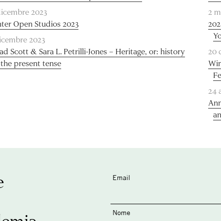
dicembre 2023
2 m
ter Open Studios 2023
202
Yo
dicembre 2023
ad Scott & Sara L. Petrilli-Jones – Heritage, or: history
20 
 the present tense
Win
Fe
24 
Ann
an
e
Email
Nome
demia