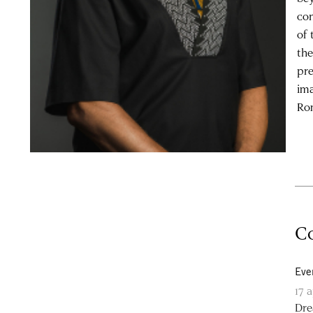
con
of 
the
pre
ima
Rom
Co
Eve
17 
Dre