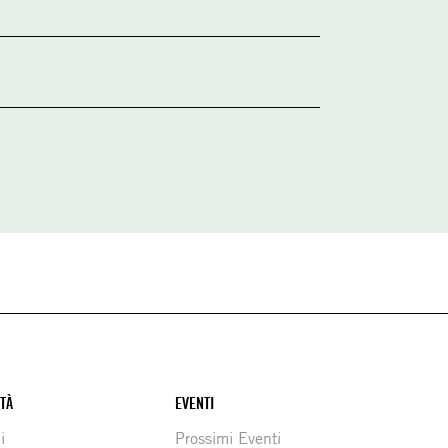
ITÀ
EVENTI
i
Prossimi Eventi