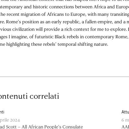
temporary and historic connections between Africa and Europe.
the recent migration of Africans to Europe, with many transitin
re. Rome’s position as an early republic, a fallen empire, and 
vious civilization will provide a rich context for me to explore
ges I imagine, of futuristic Black rebels in contemporary Rome, 
e highlighting these rebels’ temporal shifting nature.
ntenuti correlati
nti
Attu
aprile 2024
6 m
ad Scott – All African People’s Consulate
AAR