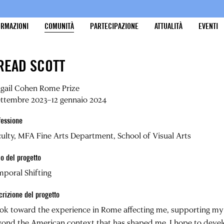
ORMAZIONI
COMUNITÀ
PARTECIPAZIONE
ATTUALITÀ
EVENTI
READ SCOTT
igail Cohen Rome Prize
ettembre 2023–12 gennaio 2024
fessione
ulty, MFA Fine Arts Department, School of Visual Arts
lo del progetto
poral Shifting
crizione del progetto
ook toward the experience in Rome affecting me, supporting m
ond the American context that has shaped me. I hope to devel