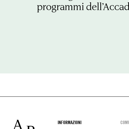
programmi dell’Acca
Footer
INFORMAZIONI
COMU