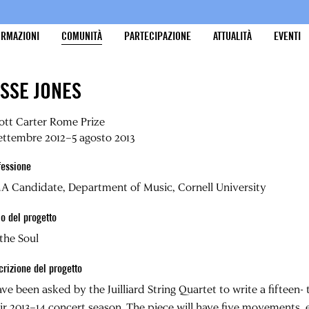
ORMAZIONI
COMUNITÀ
PARTECIPAZIONE
ATTUALITÀ
EVENTI
ESSE JONES
iott Carter Rome Prize
ettembre 2012–5 agosto 2013
fessione
A Candidate, Department of Music, Cornell University
lo del progetto
the Soul
crizione del progetto
ave been asked by the Juilliard String Quartet to write a fifteen
ir 2013–14 concert season. The piece will have five movements, 