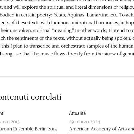
t, and will explore the spiritual and literal dimensions of reli
odied in certain poetry: Yeats, Aquinas, Lamartine, etc. To achi
ects of these texts with luminous microtonal harmonies, in ho
their unspoken, spiritual “meaning.” In other words, I intend to
ch the sentiments of the texts, without actually being spoken, ca
 this I plan to transcribe and orchestrate samples of the human
 song—so that the music flows directly from the sinew of genu
ntenuti correlati
nti
Attualità
arzo 2013
29 marzo 2024
aroun Ensemble Berlin 2013
American Academy of Arts and