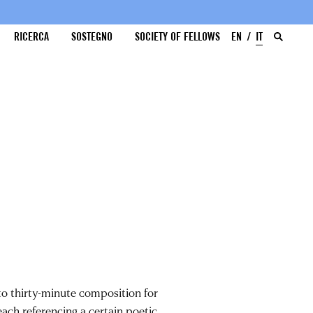
RICERCA
SOSTEGNO
SOCIETY OF FELLOWS
EN
IT
- to thirty-minute composition for
each referencing a certain poetic