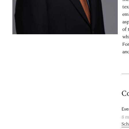
tex
emb
asp
of 
whi
For
and
Co
Eve
8 m
Sch