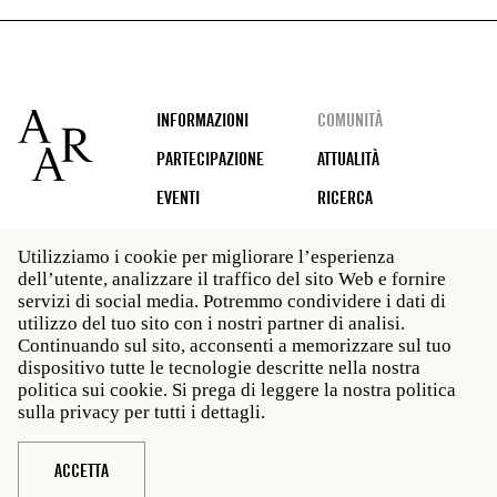
Footer
INFORMAZIONI
COMUNITÀ
PARTECIPAZIONE
ATTUALITÀ
EVENTI
RICERCA
Utilizziamo i cookie per migliorare l’esperienza
dell’utente, analizzare il traffico del sito Web e fornire
Social
servizi di social media. Potremmo condividere i dati di
media
utilizzo del tuo sito con i nostri partner di analisi.
Roma: Via Angelo Masina 5 00153 Roma ITALIA · t 39
Continuando sul sito, acconsenti a memorizzare sul tuo
06 58461 · f 39 06 5810788
dispositivo tutte le tecnologie descritte nella nostra
New York: 535 West 22nd Street Third Floor New York
politica sui cookie. Si prega di leggere la nostra politica
NY 10011 · t 212 751 7200 · f 212 751 7220
sulla privacy per tutti i dettagli.
Legal
Politica sulla privacy
Janet
Personale
ACCETTA
Sito web © American Academy in Rome