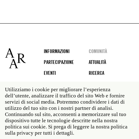
Footer
INFORMAZIONI
COMUNITÀ
PARTECIPAZIONE
ATTUALITÀ
EVENTI
RICERCA
Utilizziamo i cookie per migliorare l’esperienza
dell’utente, analizzare il traffico del sito Web e fornire
Social
servizi di social media. Potremmo condividere i dati di
media
utilizzo del tuo sito con i nostri partner di analisi.
Roma: Via Angelo Masina 5 00153 Roma ITALIA · t 39
Continuando sul sito, acconsenti a memorizzare sul tuo
06 58461 · f 39 06 5810788
dispositivo tutte le tecnologie descritte nella nostra
New York: 535 West 22nd Street Third Floor New York
politica sui cookie. Si prega di leggere la nostra politica
NY 10011 · t 212 751 7200 · f 212 751 7220
sulla privacy per tutti i dettagli.