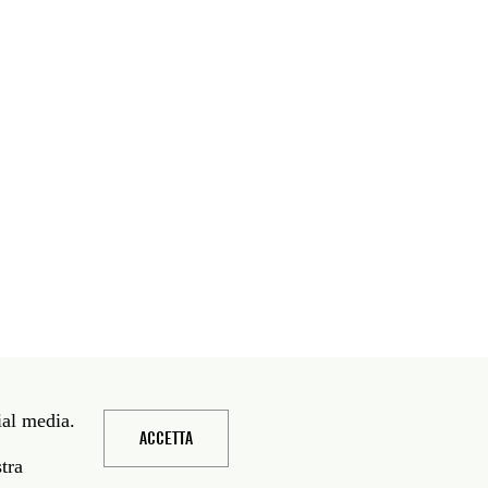
ial media.
ACCETTA
stra