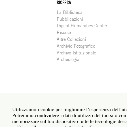
RICERCA
La Biblioteca
Pubblicazioni
Digital Humanities Center
Risorse
Altre Collezioni
Archivio Fotografico
Archivo Istituzionale
Archeologia
Social
Roma: Via Angelo Masina 5 00153 Roma ITALIA · 
media
Utilizziamo i cookie per migliorare l’esperienza dell’ute
New York: 535 West 22nd Street Third Floor New 
Potremmo condividere i dati di utilizzo del tuo sito con 
memorizzare sul tuo dispositivo tutte le tecnologie descr
Politica sulla privacy
Janet
Personale