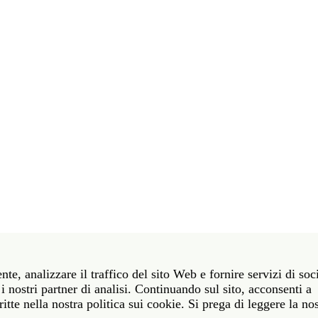
t 39 06 58461 · f 39 06 5810788
nte, analizzare il traffico del sito Web e fornire servizi di soc
York NY 10011 · t 212 751 7200 · f 212 751 7220
i nostri partner di analisi. Continuando sul sito, acconsenti a
itte nella nostra politica sui cookie. Si prega di leggere la no