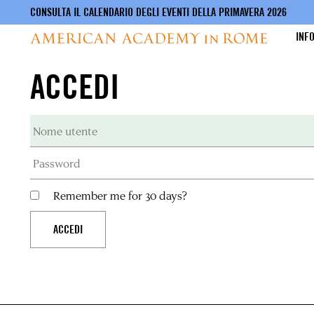
CONSULTA IL CALENDARIO DEGLI EVENTI DELLA PRIMAVERA 2026
INF
ACCEDI
Salta
al
contenuto
principale
Remember me for 30 days?