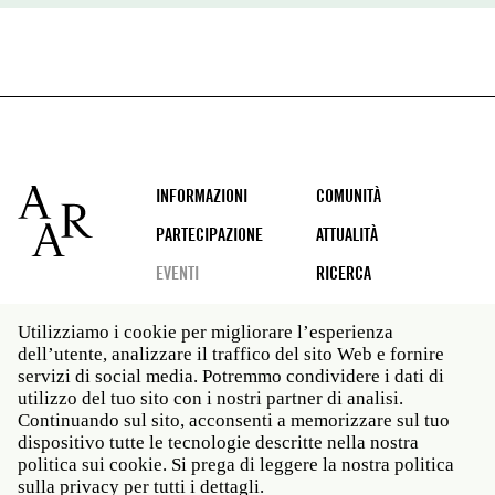
Footer
INFORMAZIONI
COMUNITÀ
PARTECIPAZIONE
ATTUALITÀ
EVENTI
RICERCA
Utilizziamo i cookie per migliorare l’esperienza
dell’utente, analizzare il traffico del sito Web e fornire
Social
servizi di social media. Potremmo condividere i dati di
media
utilizzo del tuo sito con i nostri partner di analisi.
Roma: Via Angelo Masina 5 00153 Roma ITALIA · t 39
Continuando sul sito, acconsenti a memorizzare sul tuo
06 58461 · f 39 06 5810788
dispositivo tutte le tecnologie descritte nella nostra
New York: 535 West 22nd Street Third Floor New York
politica sui cookie. Si prega di leggere la nostra politica
NY 10011 · t 212 751 7200 · f 212 751 7220
sulla privacy per tutti i dettagli.