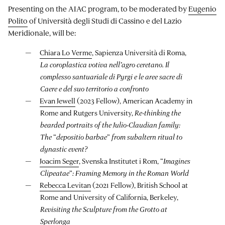
Presenting on the AIAC program, to be moderated by
Eugenio
Polito
of Università degli Studi di Cassino e del Lazio
Meridionale, will be:
Chiara Lo Verme
, Sapienza Università di Roma,
La coroplastica votiva nell’agro ceretano. Il
complesso santuariale di Pyrgi e le aree sacre di
Caere e del suo territorio a confronto
Evan Jewell
(2023 Fellow), American Academy in
Rome and Rutgers University,
Re-thinking the
bearded portraits of the Julio-Claudian family:
The
“
depositio barbae
”
from subaltern ritual to
dynastic event?
Joacim Seger
, Svenska Institutet i Rom, “
Imagines
Clipeatae
”
: Framing Memory in the Roman World
Rebecca Levitan
(2021 Fellow), British School at
Rome and University of California, Berkeley,
Revisiting the Sculpture from the Grotto at
Sperlonga