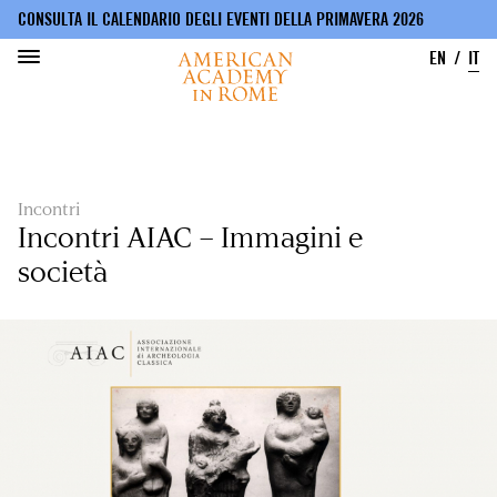
CONSULTA IL CALENDARIO DEGLI EVENTI DELLA PRIMAVERA 2026
EN
IT
Salta
al
contenuto
principale
Incontri
Incontri AIAC – Immagini e
società