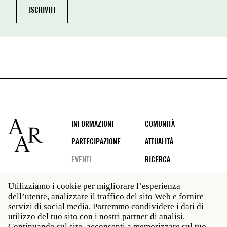
Footer
INFORMAZIONI
COMUNITÀ
PARTECIPAZIONE
ATTUALITÀ
EVENTI
RICERCA
Utilizziamo i cookie per migliorare l’esperienza
dell’utente, analizzare il traffico del sito Web e fornire
Social
servizi di social media. Potremmo condividere i dati di
media
utilizzo del tuo sito con i nostri partner di analisi.
Roma: Via Angelo Masina 5 00153 Roma ITALIA · t 39
Continuando sul sito, acconsenti a memorizzare sul tuo