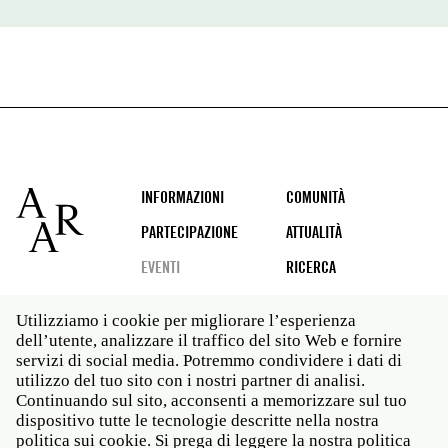
Footer
INFORMAZIONI
COMUNITÀ
PARTECIPAZIONE
ATTUALITÀ
EVENTI
RICERCA
Utilizziamo i cookie per migliorare l’esperienza
dell’utente, analizzare il traffico del sito Web e fornire
Social
servizi di social media. Potremmo condividere i dati di
media
utilizzo del tuo sito con i nostri partner di analisi.
Roma: Via Angelo Masina 5 00153 Roma ITALIA · t 39
Continuando sul sito, acconsenti a memorizzare sul tuo
06 58461 · f 39 06 5810788
dispositivo tutte le tecnologie descritte nella nostra
New York: 535 West 22nd Street Third Floor New York
politica sui cookie. Si prega di leggere la nostra politica