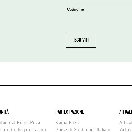
Cognome
NITÀ
PARTECIPAZIONE
ATTUAL
itori del Rome Prize
Rome Prize
Articol
e di Studio per Italiani
Borse di Studio per Italiani
Video