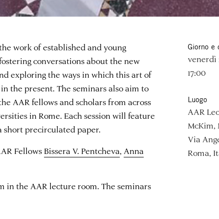
 the work of established and young
Giorno e 
venerdì 
, fostering conversations about the new
17:00
and exploring the ways in which this art of
 in the present. The seminars also aim to
Luogo
 the AAR fellows and scholars from across
AAR Lec
rsities in Rome. Each session will feature
McKim, 
a short precirculated paper.
Via Ange
AAR Fellows
Bissera V. Pentcheva
,
Anna
Roma, It
pm in the AAR lecture room. The seminars