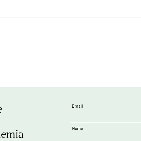
e
Email
Nome
demia