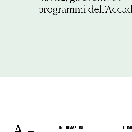
programmi dell’Acca
Footer
INFORMAZIONI
COMU