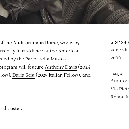
xt of the Auditorium in Rome, works by
Giorno e 
venerdì 
rently in residence at the American
21:00
med by the Parco della Musica
rogram will feature
Anthony Davis
(2025
Luogo
llow),
Daria Scia
(2025 Italian Fellow), and
Auditor
Via Piet
Roma, It
and
poster
.