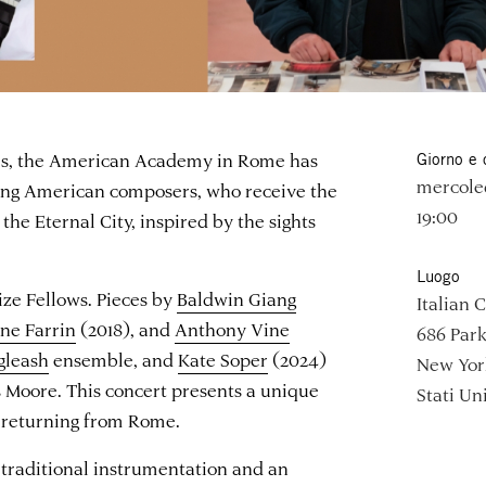
rs, the American Academy in Rome has
Giorno e 
mercole
ing American composers, who receive the
19:00
 the Eternal City, inspired by the sights
Luogo
ize Fellows. Pieces by
Baldwin Giang
Italian C
ne Farrin
(2018), and
Anthony Vine
686 Par
gleash
ensemble, and
Kate Soper
(2024)
New Yor
s Moore. This concert presents a unique
Stati Uni
 returning from Rome.
 traditional instrumentation and an