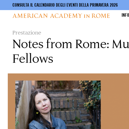
CONSULTA IL CALENDARIO DEGLI EVENTI DELLA PRIMAVERA 2026
INF
Salta
Prestazione
al
Notes from Rome: Mu
contenuto
principale
Fellows