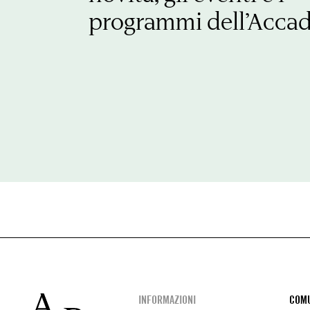
programmi dell’Acca
Footer
INFORMAZIONI
COMU