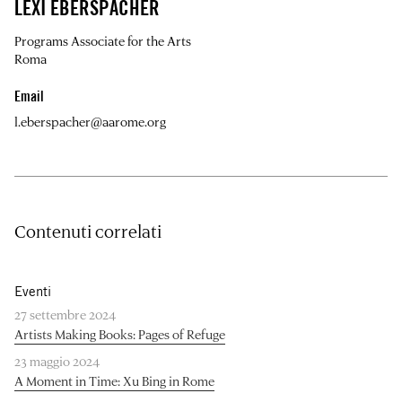
LEXI EBERSPACHER
Programs Associate for the Arts
Roma
Email
l.eberspacher@aarome.org
Contenuti correlati
Eventi
27 settembre 2024
Artists Making Books: Pages of Refuge
23 maggio 2024
A Moment in Time: Xu Bing in Rome