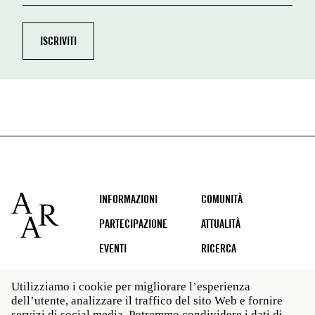
Footer
INFORMAZIONI
COMUNITÀ
PARTECIPAZIONE
ATTUALITÀ
EVENTI
RICERCA
Utilizziamo i cookie per migliorare l’esperienza
dell’utente, analizzare il traffico del sito Web e fornire
Social
servizi di social media. Potremmo condividere i dati di