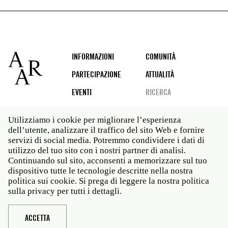
Footer
INFORMAZIONI
COMUNITÀ
PARTECIPAZIONE
ATTUALITÀ
EVENTI
RICERCA
Utilizziamo i cookie per migliorare l’esperienza
dell’utente, analizzare il traffico del sito Web e fornire
Social
servizi di social media. Potremmo condividere i dati di
media
utilizzo del tuo sito con i nostri partner di analisi.
Roma: Via Angelo Masina 5 00153 Roma ITALIA · t 39
Continuando sul sito, acconsenti a memorizzare sul tuo
06 58461 · f 39 06 5810788
dispositivo tutte le tecnologie descritte nella nostra
New York: 535 West 22nd Street Third Floor New York
politica sui cookie. Si prega di leggere la nostra politica
NY 10011 · t 212 751 7200 · f 212 751 7220
sulla privacy per tutti i dettagli.
Legal
Politica sulla privacy
Janet
Personale
ACCETTA
Sito web © American Academy in Rome