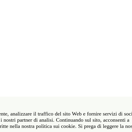
t 39 06 58461 · f 39 06 5810788
nte, analizzare il traffico del sito Web e fornire servizi di soc
York NY 10011 · t 212 751 7200 · f 212 751 7220
i nostri partner di analisi. Continuando sul sito, acconsenti a
itte nella nostra politica sui cookie. Si prega di leggere la no