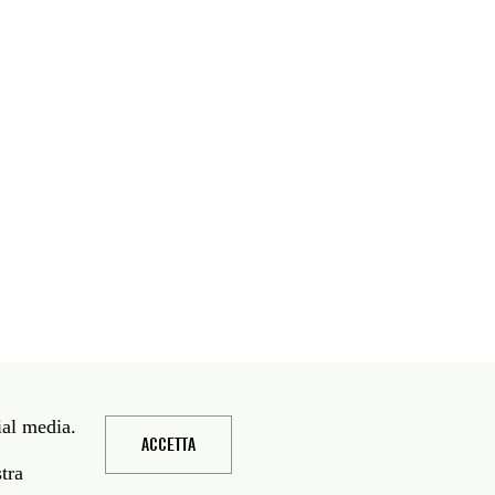
ial media.
ACCETTA
stra