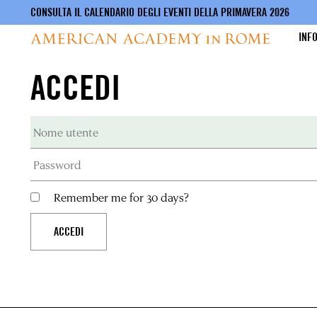
CONSULTA IL CALENDARIO DEGLI EVENTI DELLA PRIMAVERA 2026
INF
ACCEDI
Salta
al
contenuto
principale
Remember me for 30 days?