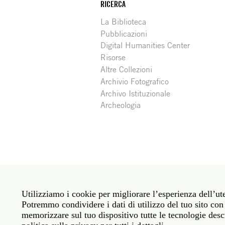
RICERCA
La Biblioteca
Pubblicazioni
Digital Humanities Center
Risorse
Altre Collezioni
Archivio Fotografico
Archivo Istituzionale
Archeologia
Social
Roma: Via Angelo Masina 5 00153 Roma ITALIA · 
media
Utilizziamo i cookie per migliorare l’esperienza dell’ute
New York: 535 West 22nd Street Third Floor New 
Potremmo condividere i dati di utilizzo del tuo sito con 
memorizzare sul tuo dispositivo tutte le tecnologie descr
Politica sulla privacy
Janet
Personale