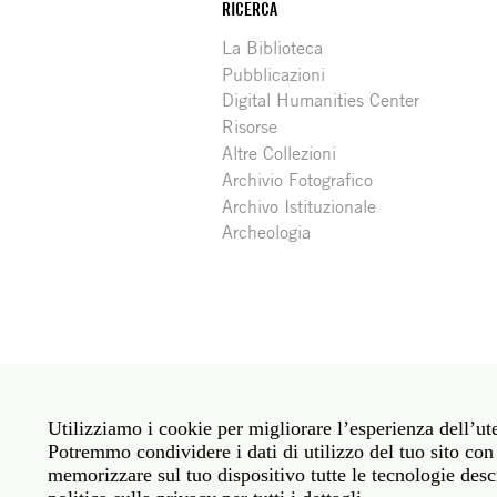
RICERCA
La Biblioteca
Pubblicazioni
Digital Humanities Center
Risorse
Altre Collezioni
Archivio Fotografico
Archivo Istituzionale
Archeologia
Social
Roma: Via Angelo Masina 5 00153 Roma ITALIA · 
media
Utilizziamo i cookie per migliorare l’esperienza dell’ute
New York: 535 West 22nd Street Third Floor New 
Potremmo condividere i dati di utilizzo del tuo sito con 
memorizzare sul tuo dispositivo tutte le tecnologie descr
Politica sulla privacy
Janet
Personale