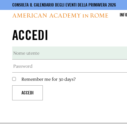
CONSULTA IL CALENDARIO DEGLI EVENTI DELLA PRIMAVERA 2026
INF
ACCEDI
Salta
al
contenuto
principale
Remember me for 30 days?