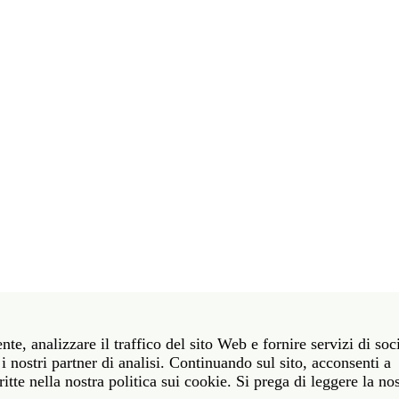
t 39 06 58461 · f 39 06 5810788
nte, analizzare il traffico del sito Web e fornire servizi di soc
York NY 10011 · t 212 751 7200 · f 212 751 7220
i nostri partner di analisi. Continuando sul sito, acconsenti a
itte nella nostra politica sui cookie. Si prega di leggere la no