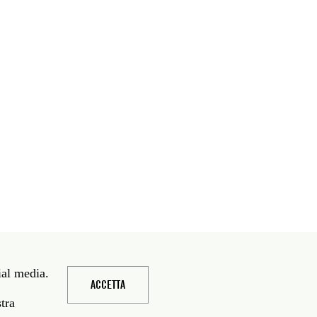
ial media.
ACCETTA
stra