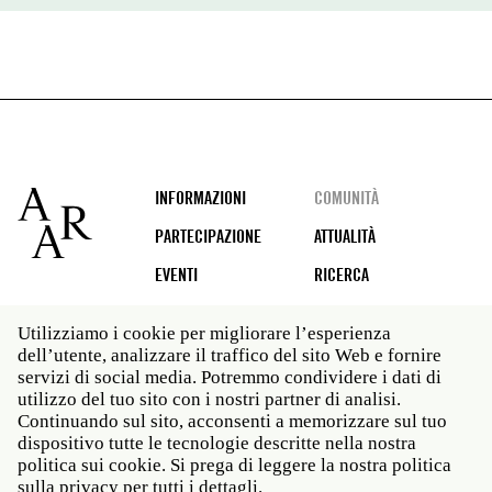
Footer
INFORMAZIONI
COMUNITÀ
PARTECIPAZIONE
ATTUALITÀ
EVENTI
RICERCA
Utilizziamo i cookie per migliorare l’esperienza
dell’utente, analizzare il traffico del sito Web e fornire
Social
servizi di social media. Potremmo condividere i dati di
media
utilizzo del tuo sito con i nostri partner di analisi.
Roma: Via Angelo Masina 5 00153 Roma ITALIA · t 39
Continuando sul sito, acconsenti a memorizzare sul tuo
06 58461 · f 39 06 5810788
dispositivo tutte le tecnologie descritte nella nostra
New York: 535 West 22nd Street Third Floor New York
politica sui cookie. Si prega di leggere la nostra politica
NY 10011 · t 212 751 7200 · f 212 751 7220
sulla privacy per tutti i dettagli.