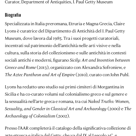
Curator, Department of Antiquities, J. Paul Getty Museum
Biografia
Specializzata in Italia preromana, Etruria e Magna Grecia, Claire
Lyons è curatrice del Dipartimento di Antichità del J. Paul Getty
Museum, dove lavora dal 1985. Tra i suoi progetti curatoriali,
incentrati sul patrimonio dell’antichità nelle arti visive e nella
cultura, sulla storia del collezionismo e sulle antichità in contesti
sociali antichi e moderni, figurano
Sicily: Art and Invention between
Greece and Rome
(2013), organizzato con Alexandra Sofroniew, e
The Aztec Pantheon and Art of Empire
(2010), curato con John Puhl.
Lyons ha redatto uno studio sui primi cimiteri di Morgantina in
Sicilia e ha co-curato volumi sul colonialismo greco e sul genere e
la sessualità nell’arte greca e romana, tra cui
Naked Truths: Women,
Sexuality, and Gender in Classical Art and Archaeology
(2000) e
The
Archaeology of Colonialism
(2002).
Presso l’AAR completerà il catalogo della significativa collezione di
arte etrusca e italica del Getty, che va dal IX al I secolo a.C. e