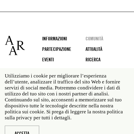
Footer
INFORMAZIONI
COMUNITÀ
PARTECIPAZIONE
ATTUALITÀ
EVENTI
RICERCA
Utilizziamo i cookie per migliorare l’esperienza
dell’utente, analizzare il traffico del sito Web e fornire
Social
servizi di social media. Potremmo condividere i dati di
media
utilizzo del tuo sito con i nostri partner di analisi.
Roma: Via Angelo Masina 5 00153 Roma ITALIA · t 39
Continuando sul sito, acconsenti a memorizzare sul tuo
06 58461 · f 39 06 5810788
dispositivo tutte le tecnologie descritte nella nostra
New York: 535 West 22nd Street Third Floor New York
politica sui cookie. Si prega di leggere la nostra politica
NY 10011 · t 212 751 7200 · f 212 751 7220
sulla privacy per tutti i dettagli.
Legal
Politica sulla privacy
Janet
Personale
ACCETTA