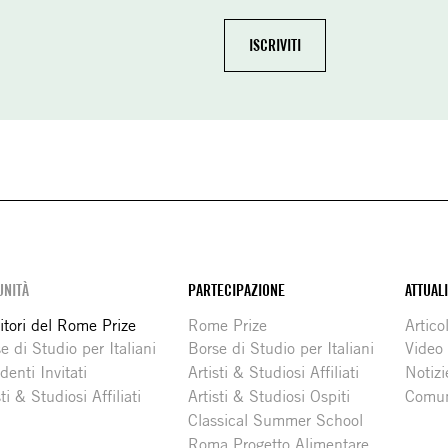
NITÀ
PARTECIPAZIONE
ATTUAL
itori del Rome Prize
Rome Prize
Articol
e di Studio per Italiani
Borse di Studio per Italiani
Video
denti Invitati
Artisti & Studiosi Affiliati
Notizi
sti & Studiosi Affiliati
Artisti & Studiosi Ospiti
Comun
Classical Summer School
Roma Progetto Alimentare