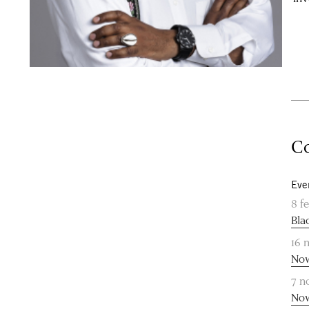
Co
Eve
8 f
Bla
16 
Now
7 n
Now