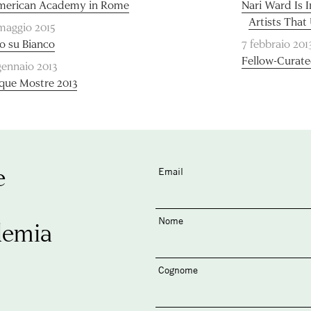
merican Academy in Rome
Nari Ward Is 
Artists That
maggio 2015
o su Bianco
7 febbraio 201
Fellow-Curate
gennaio 2013
que Mostre 2013
e
Email
Nome
demia
Cognome