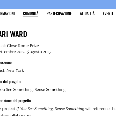
ORMAZIONI
COMUNITÀ
PARTECIPAZIONE
ATTUALITÀ
EVENTI
ARI WARD
uck Close Rome Prize
ettembre 2012–5 agosto 2013
fessione
ist, New York
lo del progetto
You See Something, Sense Something
crizione del progetto
e project
If You See Something, Sense Something
will reference t
olve collaboration.