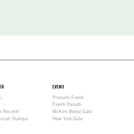
ITÀ
EVENTI
i
Prossimi Eventi
Eventi Passati
e Recenti
McKim Medal Gala
icati Stampa
New York Gala