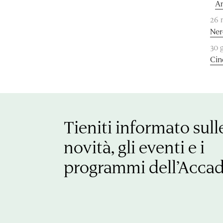
A
26 
Ner
30 
Cin
Tieniti informato sull
novità, gli eventi e i
programmi dell’Acca