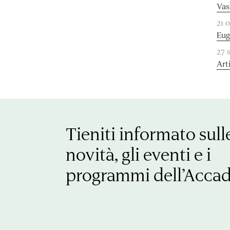
Vas
21 
Eug
27 
Art
Tieniti informato sull
novità, gli eventi e i
programmi dell’Acca