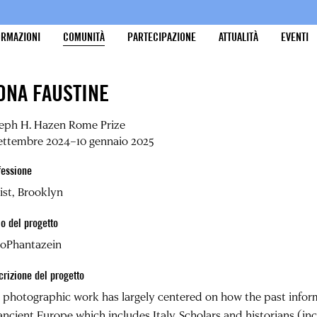
ORMAZIONI
COMUNITÀ
PARTECIPAZIONE
ATTUALITÀ
EVENTI
ONA FAUSTINE
seph H. Hazen Rome Prize
ettembre 2024–10 gennaio 2025
fessione
ist, Brooklyn
lo del progetto
roPhantazein
crizione del progetto
photographic work has largely centered on how the past inform
ancient Europe which includes Italy. Scholars and historians (in