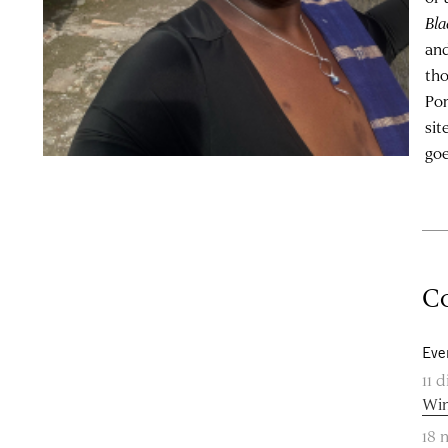
Bla
and
tho
Pom
sit
goe
Co
Eve
11 
Win
18 