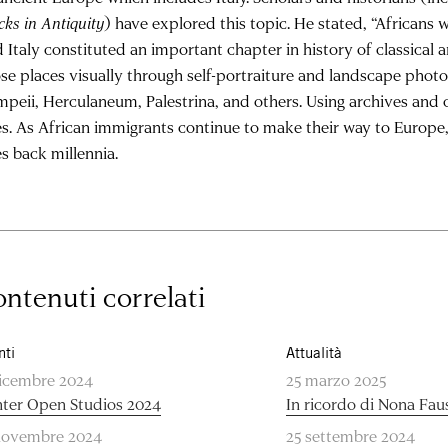
cks in Antiquity
) have explored this topic. He stated, “Africans
 Italy constituted an important chapter in history of classical an
se places visually through self-portraiture and landscape photo
peii, Herculaneum, Palestrina, and others. Using archives and 
es. As African immigrants continue to make their way to Europe,
s back millennia.
ntenuti correlati
nti
Attualità
dicembre 2024
25 marzo 2025
ter Open Studios 2024
In ricordo di Nona Fau
novembre 2024
25 settembre 2024