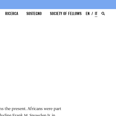
RICERCA
SOSTEGNO
SOCIETY OF FELLOWS
EN
IT
s the present. Africans were part
cluding Frank M. Snowden Jr. in