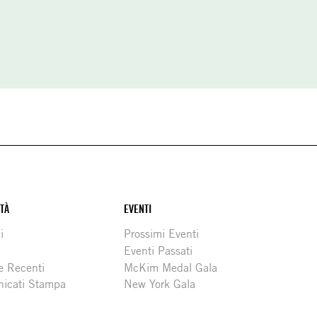
ITÀ
EVENTI
i
Prossimi Eventi
Eventi Passati
e Recenti
McKim Medal Gala
icati Stampa
New York Gala