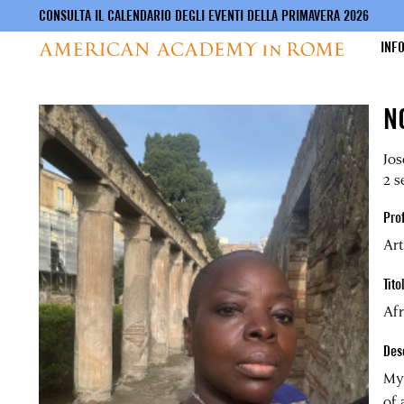
CONSULTA IL CALENDARIO DEGLI EVENTI DELLA PRIMAVERA 2026
INF
Salta
N
al
contenuto
principale
Jo
2 s
Pro
Art
Tito
Af
Des
My 
of 