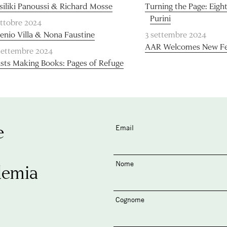
siliki Panoussi & Richard Mosse
Turning the Page: Eight
Purini
ottobre 2024
enio Villa & Nona Faustine
3 settembre 2024
AAR Welcomes New Fe
settembre 2024
ists Making Books: Pages of Refuge
e
Email
Nome
demia
Cognome