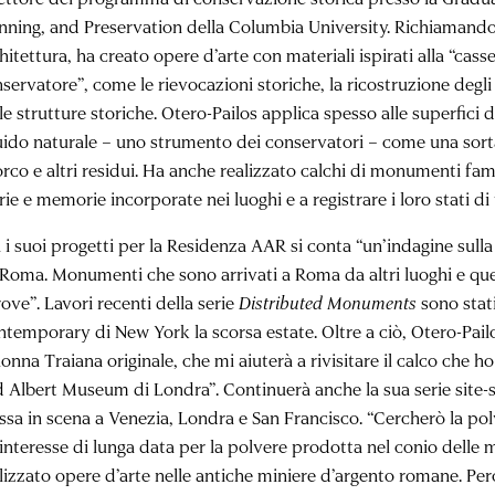
nning, and Preservation della Columbia University. Richiamandos
hitettura, ha creato opere d’arte con materiali ispirati alla “casse
servatore”, come le rievocazioni storiche, la ricostruzione degli
le strutture storiche. Otero-Pailos applica spesso alle superfici de
uido naturale – uno strumento dei conservatori – come una sorta
rco e altri residui. Ha anche realizzato calchi di monumenti fa
rie e memorie incorporate nei luoghi e a registrare i loro stati d
 i suoi progetti per la Residenza AAR si conta “un’indagine sull
Roma. Monumenti che sono arrivati a Roma da altri luoghi e qu
rove”. Lavori recenti della serie
Distributed Monuments
sono stat
temporary di New York la scorsa estate. Oltre a ciò, Otero-Pailo
onna Traiana originale, che mi aiuterà a rivisitare il calco che ho 
 Albert Museum di Londra”. Continuerà anche la sua serie site-
sa in scena a Venezia, Londra e San Francisco. “Cercherò la polve
interesse di lunga data per la polvere prodotta nel conio delle
lizzato opere d’arte nelle antiche miniere d’argento romane. Perc