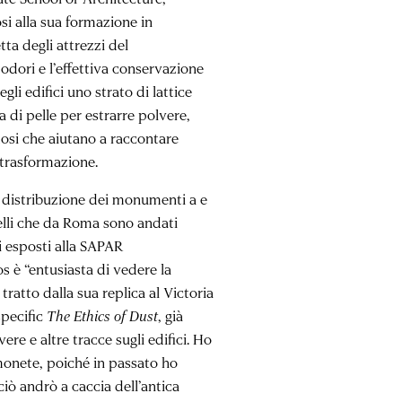
i alla sua formazione in
tta degli attrezzi del
 odori e l’effettiva conservazione
gli edifici uno strato di lattice
 di pelle per estrarre polvere,
mosi che aiutano a raccontare
i trasformazione.
a distribuzione dei monumenti a e
elli che da Roma sono andati
i esposti alla SAPAR
s è “entusiasta di vedere la
tratto dalla sua replica al Victoria
specific
The Ethics of Dust
, già
re e altre tracce sugli edifici. Ho
 monete, poiché in passato ho
iò andrò a caccia dell’antica