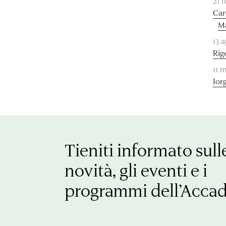
21 
Car
Ma
13 
Rig
11 
Jor
Tieniti informato sull
novità, gli eventi e i
programmi dell’Acca