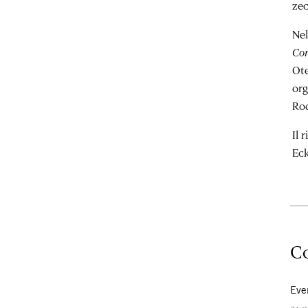
ze
Nel
Con
Ote
org
Ro
Il 
Eck
Co
Eve