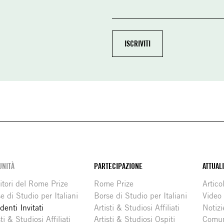
NITÀ
PARTECIPAZIONE
ATTUAL
itori del Rome Prize
Rome Prize
Articol
e di Studio per Italiani
Borse di Studio per Italiani
Video
denti Invitati
Artisti & Studiosi Affiliati
Notizi
sti & Studiosi Affiliati
Artisti & Studiosi Ospiti
Comun