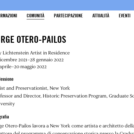
ORMAZIONI
COMUNITÀ
PARTECIPAZIONE
ATTUALITÀ
EVENTI
ORGE OTERO-PAILOS
 Lichtenstein Artist in Residence
dicembre 2021–28 gennaio 2022
aprile–20 maggio 2022
fessione
ist and Preservationist, New York
fessor and Director, Historic Preservation Program, Graduate S
versity
grafia
ge Otero-Pailos
lavora a New York come artista e architetto dell
ettore del programma di conservazione storica presso la Gradua