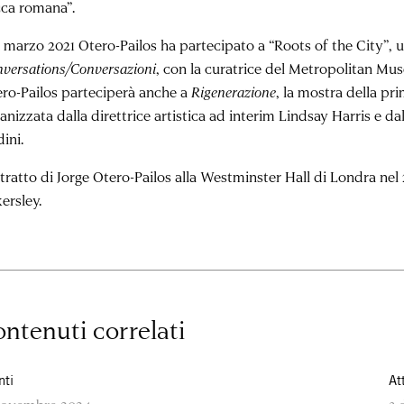
cca romana”.
 marzo 2021 Otero-Pailos ha partecipato a “
Roots of the City
”, 
versations/Conversazioni
, con la curatrice del Metropolitan Mu
ro-Pailos parteciperà anche a
Rigenerazione
, la mostra della p
anizzata dalla direttrice artistica ad interim
Lindsay Harris
e dal
dini
.
ritratto di Jorge Otero-Pailos alla Westminster Hall di Londra nel 
ersley.
ntenuti correlati
nti
At