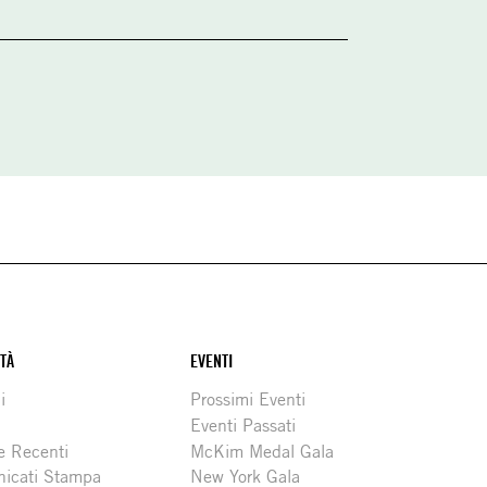
ITÀ
EVENTI
i
Prossimi Eventi
Eventi Passati
e Recenti
McKim Medal Gala
icati Stampa
New York Gala