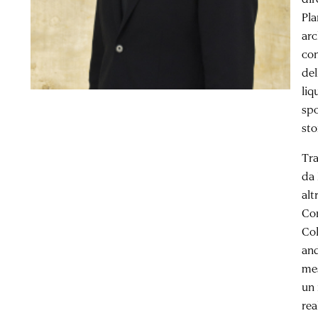
Pla
arc
con
del
liq
spo
sto
Tra
da 
alt
Con
Col
and
mes
un 
rea