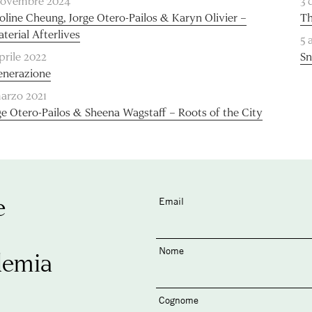
novembre 2024
3 
oline Cheung, Jorge Otero-Pailos & Karyn Olivier –
Th
terial Afterlives
5 
aprile 2022
Sn
enerazione
marzo 2021
ge Otero-Pailos & Sheena Wagstaff – Roots of the City
e
Email
Nome
demia
Cognome