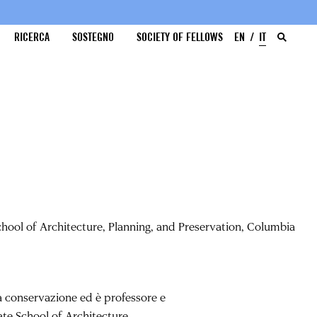
RICERCA
SOSTEGNO
SOCIETY OF FELLOWS
EN
IT
chool of Architecture, Planning, and Preservation, Columbia
a conservazione ed è professore e
te School of Architecture,