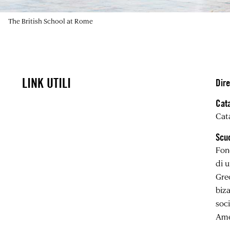
The British School at Rome
LINK UTILI
Dire
Cat
Cat
Scuo
Fond
di u
Grec
biza
soci
Amer