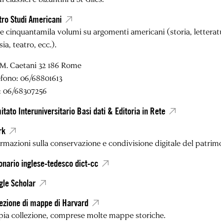
tro Studi Americani
e cinquantamila volumi su argomenti americani (storia, letteratur
ia, teatro, ecc.).
 M. Caetani 32 186 Rome
efono: 06/68801613
: 06/68307256
tato Interuniversitario Basi dati & Editoria in Rete
rk
ormazioni sulla conservazione e condivisione digitale del patri
onario inglese-tedesco dict-cc
gle Scholar
ezione di mappe di Harvard
ia collezione, comprese molte mappe storiche.