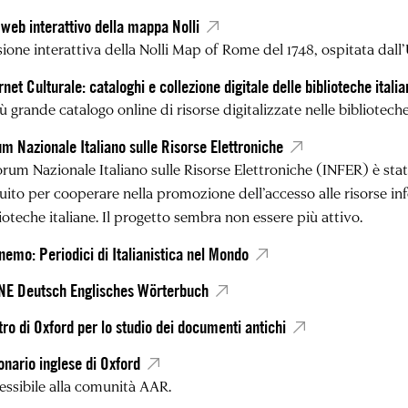
 web interattivo della mappa Nolli
ione interattiva della Nolli Map of Rome del 1748, ospitata dall’
rnet Culturale: cataloghi e collezione digitale delle biblioteche itali
iù grande catalogo online di risorse digitalizzate nelle biblioteche
m Nazionale Italiano sulle Risorse Elettroniche
Forum Nazionale Italiano sulle Risorse Elettroniche (INFER) è s
tuito per cooperare nella promozione dell’accesso alle risorse in
ioteche italiane. Il progetto sembra non essere più attivo.
inemo: Periodici di Italianistica nel Mondo
NE Deutsch Englisches Wörterbuch
ro di Oxford per lo studio dei documenti antichi
onario inglese di Oxford
essibile alla comunità AAR.