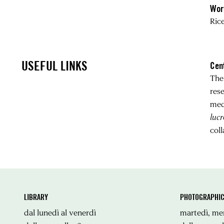
Wor
Rice
USEFUL LINKS
Cen
The
res
med
lucr
coll
LIBRARY
PHOTOGRAPHIC
dal lunedì al venerdì
martedì, mer