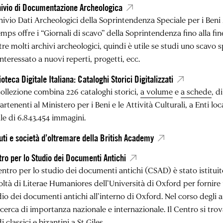
hivio di Documentazione Archeologica
hivio Dati Archeologici della Soprintendenza Speciale per i Ben
mps offre i “Giornali di scavo” della Soprintendenza fino alla fi
tre molti archivi archeologici, quindi è utile se studi uno scavo 
interessato a nuovi reperti, progetti, ecc.
ioteca Digitale Italiana: Cataloghi Storici Digitalizzati
collezione combina 226 cataloghi storici,
a volume
e
a schede
, d
rtenenti al Ministero per i Beni e le Attività Culturali, a Enti loca
le di 6.843.454 immagini.
tuti e società d’oltremare della British Academy
ro per lo Studio dei Documenti Antichi
entro per lo studio dei documenti antichi (CSAD) è stato istituito
oltà di Literae Humaniores dell’Università di Oxford per fornire
io dei documenti antichi all’interno di Oxford. Nel corso degli a
icerca di importanza nazionale e internazionale. Il Centro si tro
i classici e bizantini a St Giles.