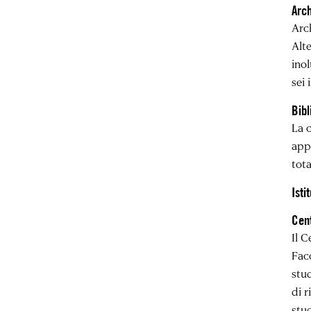
Arc
Arc
Alte
inol
sei 
Bibl
La 
appa
tota
Isti
Cent
Il C
Fac
stud
di r
stud