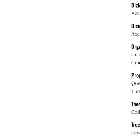
Dizi
Acc
Dizi
Acc
Orga
Un 
Gra
Pro
Que
Tutt
Thea
Coll
Trec
Libw