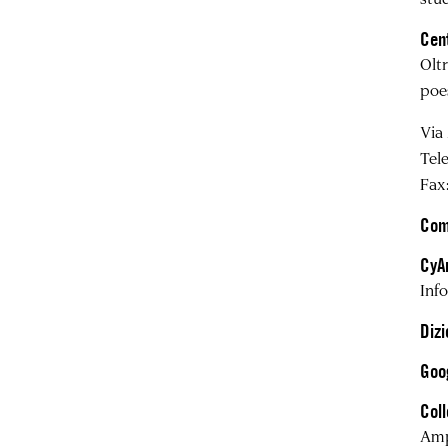
Cen
Oltr
poes
Via
Tel
Fax
Comi
CyA
Inf
Dizi
Goo
Coll
Amp