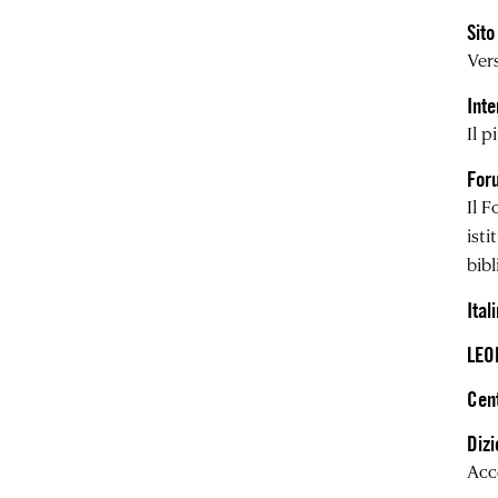
Sito
Vers
Inte
Il p
Foru
Il 
isti
bibl
Ital
LEO
Cent
Dizi
Acc