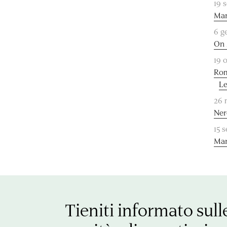
19 
Mar
6 g
On 
19 
Rom
Le
26 
Ner
15 
Mar
Tieniti informato sull