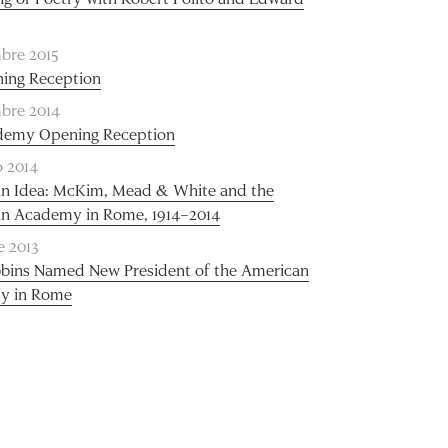
bre 2015
ning Reception
mbre 2014
demy Opening Reception
o 2014
 an Idea: McKim, Mead & White and the
n Academy in Rome, 1914–2014
e 2013
bins Named New President of the American
y in Rome