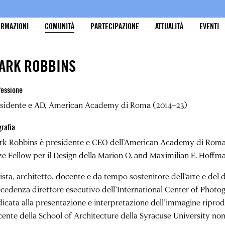
ORMAZIONI
COMUNITÀ
PARTECIPAZIONE
ATTUALITÀ
EVENTI
ARK ROBBINS
fessione
esidente e AD, American Academy di Roma (2014–23)
grafia
rk Robbins
è presidente e CEO dell’American Academy di Roma 
ze Fellow per il Design della Marion O. and Maximilian E. Hoff
ista, architetto, docente e da tempo sostenitore dell’arte e del 
cedenza direttore esecutivo dell’International Center of Photo
icata alla presentazione e interpretazione dell’immagine riprodo
ente della School of Architecture della Syracuse University no