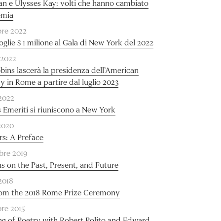
an e Ulysses Kay: volti che hanno cambiato
emia
re 2022
glie $ 1 milione al Gala di New York del 2022
 2022
ins lascerà la presidenza dell’American
 in Rome a partire dal luglio 2023
 2022
s Emeriti si riuniscono a New York
2020
s: A Preface
bre 2019
ns on the Past, Present, and Future
 2018
rom the 2018 Rome Prize Ceremony
re 2015
g of Poetry with Robert Polito and Edward