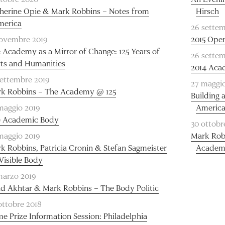
herine Opie & Mark Robbins – Notes from
Hirsch
merica
26 settem
novembre 2019
2015 Ope
 Academy as a Mirror of Change: 125 Years of
26 sette
ts and Humanities
2014 Aca
settembre 2019
27 maggi
k Robbins – The Academy @ 125
Building
maggio 2019
America
 Academic Body
30 ottobr
maggio 2019
Mark Rob
k Robbins, Patricia Cronin & Stefan Sagmeister
Academ
Visible Body
marzo 2019
d Akhtar & Mark Robbins – The Body Politic
ottobre 2018
e Prize Information Session: Philadelphia