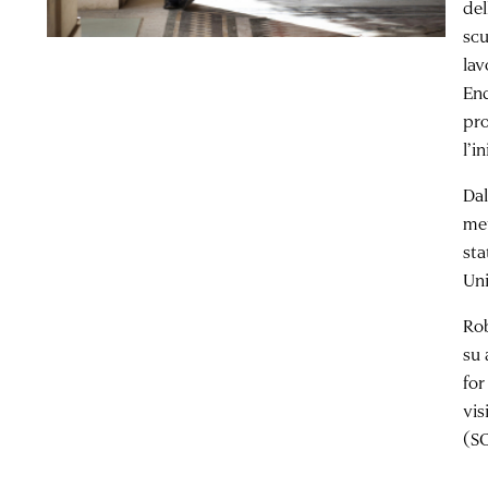
del
scu
lav
End
pro
l’i
Dal
met
sta
Uni
Rob
su 
for
vis
(SC