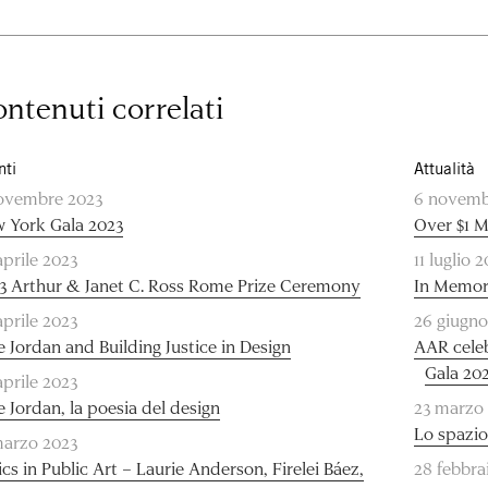
ntenuti correlati
nti
Attualità
ovembre 2023
6 novemb
 York Gala 2023
Over $1 M
aprile 2023
11 luglio 
3 Arthur & Janet C. Ross Rome Prize Ceremony
In Memori
aprile 2023
26 giugno
e Jordan and Building Justice in Design
AAR cele
Gala 20
aprile 2023
e Jordan, la poesia del design
23 marzo
Lo spazio
marzo 2023
ics in Public Art – Laurie Anderson, Firelei Báez,
28 febbra