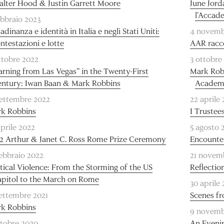
lter Hood & Justin Garrett Moore
June Jord
l’Accad
ebbraio 2023
adinanza e identità in Italia e negli Stati Uniti:
4 novemb
ntestazioni e lotte
AAR racco
ttobre 2022
3 ottobre
arning from Las Vegas” in the Twenty-First
Mark Robb
ntury: Iwan Baan & Mark Robbins
Academy
settembre 2022
22 aprile
k Robbins
I Trustee
aprile 2022
5 agosto 
2 Arthur & Janet C. Ross Rome Prize Ceremony
Encounter
febbraio 2022
21 novem
itical Violence: From the Storming of the US
Reflectio
pitol to the March on Rome
30 aprile
settembre 2021
Scenes f
k Robbins
9 novemb
ttobre 2020
An Evenin