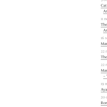
Cat
A
11 
The
Ar
16 
Mar
22 
The
22 
Mar
– 
19 
Aya
20 
Rom