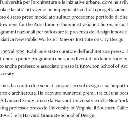
l’università per l’architettura e le iniziative urbane, dove ha sv
ola e la città attraverso un impegno attivo tra la progettazione 
oro è stato preso modellato sul suo precedente portfolio di dire
owment for the Arts durante l’amministrazione Clinton, in cui 
grammi nazionali per rafforzare la presenza del design innovati
niziativa New Public Works e il Mayors Institute on City Design.
 1993 al 1999, Robbins è stato curatore dell’architettura presso 
tendo a punto programmi che sono diventati un laboratorio per 
to anche professore associato presso la Knowlton School of Arc
versity.
bins ha curato due serie di cinque libri sul design e sull’impatt
arte e architettura. Ha ricevuto numerosi premi, tra cui una bors
 Advanced Study presso la Harvard University e della New York 
iting professor presso la University of Virginia, il Southern Calif
I-Arc), e la Harvard Graduate School of Design.