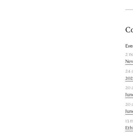
Co
Eve
2 n
New
24 
202
20 
Jun
20 
Jun
13 
Eth