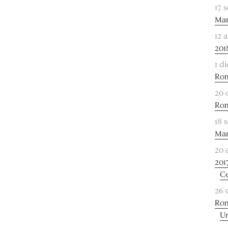
17 
Mar
12 
201
1 d
Rom
20 
Rom
18 
Mar
20 
201
C
26 
Rom
Un