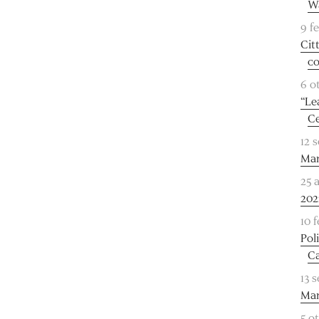
Wa
9 f
Citt
co
6 o
“Le
Ce
12 
Mar
25 
202
10 
Pol
Ca
13 
Mar
5 o